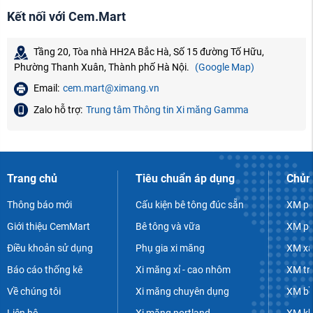
Kết nối với Cem.Mart
Tầng 20, Tòa nhà HH2A Bắc Hà, Số 15 đường Tố Hữu,
Phường Thanh Xuân, Thành phố Hà Nội.
(Google Map)
Email:
cem.mart@ximang.vn
Zalo hỗ trợ:
Trung tâm Thông tin Xi măng Gamma
Trang chủ
Tiêu chuẩn áp dụng
Chủn
Thông báo mới
Cấu kiện bê tông đúc sẵn
XM po
Giới thiệu CemMart
Bê tông và vữa
XM po
Điều khoản sử dụng
Phụ gia xi măng
XM xâ
Báo cáo thống kê
Xi măng xỉ - cao nhôm
XM tr
Về chúng tôi
Xi măng chuyên dụng
XM bề