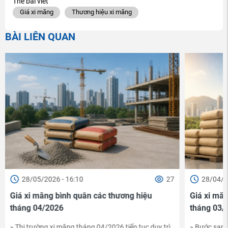
Thẻ bài viết
Giá xi măng
Thương hiệu xi măng
BÀI LIÊN QUAN
28/05/2026 - 16:10
27
28/04/2
Giá xi măng bình quân các thương hiệu
Giá xi măn
tháng 04/2026
tháng 03/
» Thị trường xi măng tháng 04/2026 tiếp tục duy trì
» Bước sang