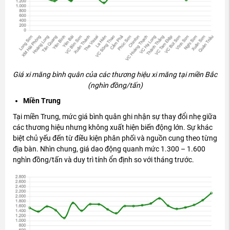
Gi
á xi m
ăng b
ình quân c
ủa c
ác th
ương hi
ệu xi m
ăng t
ại miền Bắc
(ngh
ìn
đ
ồng/tấn)
Miền Trung
Tại miền Trung, mức gi
á bình quân ghi nh
ận sự thay
đ
ổi nhẹ giữa
c
ác th
ương hi
ệu nh
ưng kh
ông xu
ất hiện biến
đ
ộng lớn. Sự kh
ác
bi
ệt chủ yếu
đ
ến từ
đi
ều kiện ph
ân ph
ối v
à ngu
ồn cung theo từng
đ
ịa b
àn. Nhìn chung, giá dao
đ
ộng quanh mức 1.300
– 1.600
ngh
ìn
đ
ồng/tấn v
à duy trì tính
ổn
đ
ịnh so với th
áng tr
ư
ớc.