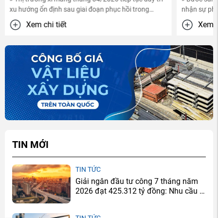
xu hướng ổn định sau giai đoạn phục hồi trong
nhận sự phục
tháng 03. Mặt bằng ...
kỳ nghỉ Tết, 
Xem chi tiết
Xem ch
TIN MỚI
TIN TỨC
Giải ngân đầu tư công 7 tháng năm
2026 đạt 425.312 tỷ đồng: Nhu cầu xi
măng sẽ tăng ở đâu?
TIN TỨC