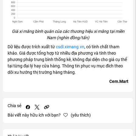
Gi
á xi m
ăng b
ình quân c
ủa c
ác th
ương hi
ệu xi m
ăng t
ại miền
Nam (ngh
ìn
đ
ồng/tấn)
Dữ liệu
đư
ợc tr
ích xu
ất từ
csdl.ximang.vn
, c
ó tính ch
ất tham
khảo. Gi
á
đư
ợc tổng hợp từ nhiều
đ
ịa ph
ương v
à tính theo
ph
ương ph
áp trung bình th
ống k
ê, không
đ
ại diện cho gi
á c
ụ thể
tại từng
đ
ại l
ý hay c
ửa h
àng. Thông tin ph
ục vụ mục
đ
ích theo
dõi xu h
ư
ớng thị tr
ư
ờng h
àng tháng.
Cem.Mart
Chia sẻ
Bài viết này hữu ích với bạn?
(yêu thích)