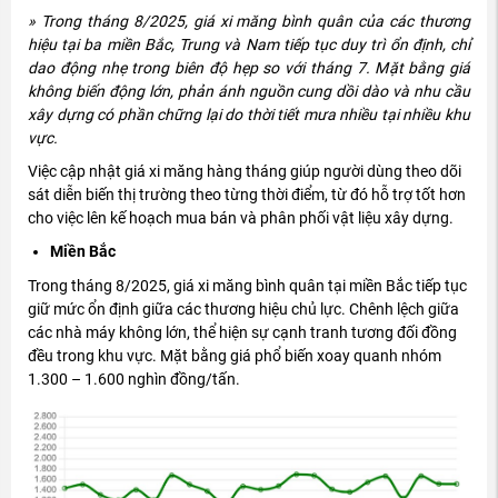
» Trong tháng 8/2025, giá xi m
ăng b
ình quân c
ủa c
ác th
ương
hi
ệu tại ba miền Bắc, Trung v
à Nam ti
ếp tục duy tr
ì
ổn
đ
ịnh, chỉ
dao
đ
ộng nhẹ trong bi
ên
đ
ộ hẹp so với th
áng 7. M
ặt bằng gi
á
không bi
ến
đ
ộng lớn, phản
ánh ngu
ồn cung dồi d
ào và nhu c
ầu
x
ây d
ựng c
ó ph
ần chững lại do thời tiết m
ưa nhi
ều tại nhiều khu
vực.
Vi
ệc cập nhật gi
á xi m
ăng h
àng tháng giúp ng
ư
ời d
ùng theo dõi
sát di
ễn biến thị tr
ư
ờng theo từng thời
đi
ểm, từ
đ
ó h
ỗ trợ tốt h
ơn
cho vi
ệc l
ên k
ế hoạch mua b
án và phân ph
ối vật liệu x
ây d
ựng.
Miền Bắc
Trong th
áng 8/2025, giá xi m
ăng b
ình quân t
ại miền Bắc tiếp tục
giữ mức ổn
đ
ịnh giữa c
ác th
ương hi
ệu chủ lực. Ch
ênh l
ệch giữa
c
ác nhà máy không l
ớn, thể hiện sự cạnh tranh t
ương đ
ối
đ
ồng
đ
ều trong khu vực. Mặt bằng gi
á ph
ổ biến xoay quanh nh
óm
1.300
– 1.600 ngh
ìn
đ
ồng/tấn.