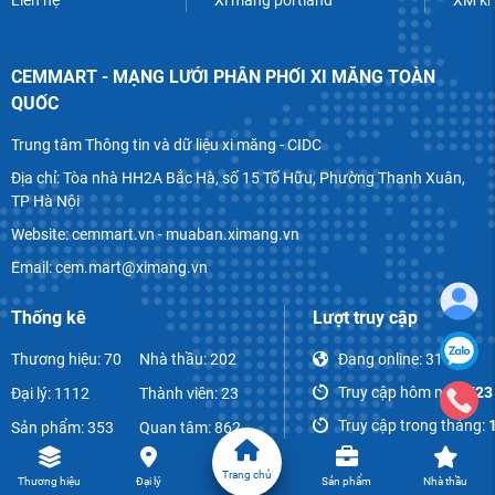
Liên hệ
Xi măng portland
XM k
CEMMART - MẠNG LƯỚI PHÂN PHỐI XI MĂNG TOÀN
QUỐC
Trung tâm Thông tin và dữ liệu xi măng - CIDC
Địa chỉ: Tòa nhà HH2A Bắc Hà, số 15 Tố Hữu, Phường Thanh Xuân,
TP Hà Nội
Website: cemmart.vn - muaban.ximang.vn
Email: cem.mart@ximang.vn
Thống kê
Lượt truy cập
Thương hiệu: 70
Nhà thầu: 202
Đang online:
31
Truy cập hôm nay:
723
Đại lý: 1112
Thành viên: 23
Truy cập trong tháng:
Sản phẩm: 353
Quan tâm: 862
Tổng lượt truy cập:
854
Bài viết: 1069
Bình luận: 52
Trang chủ
Thương hiệu
Đại lý
Sản phẩm
Nhà thầu