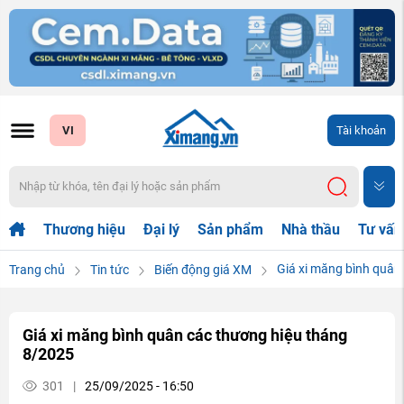
VI
Tài khoản
Thương hiệu
Đại lý
Sản phẩm
Nhà thầu
Tư vấn
Giá xi măng bình quân
Trang chủ
Tin tức
Biến động giá XM
Giá xi măng bình quân các thương hiệu tháng
8/2025
301
|
25/09/2025 - 16:50