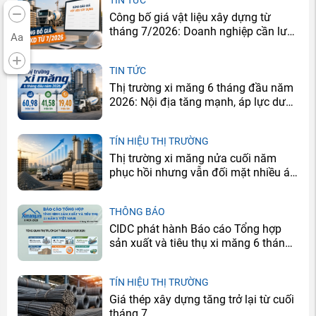
Công bố giá vật liệu xây dựng từ
tháng 7/2026: Doanh nghiệp cần lưu
Aa
ý gì?
TIN TỨC
Thị trường xi măng 6 tháng đầu năm
2026: Nội địa tăng mạnh, áp lực dư
cung vẫn còn
TÍN HIỆU THỊ TRƯỜNG
Thị trường xi măng nửa cuối năm
phục hồi nhưng vẫn đối mặt nhiều áp
lực
THÔNG BÁO
CIDC phát hành Báo cáo Tổng hợp
sản xuất và tiêu thụ xi măng 6 tháng
đầu năm 2026
TÍN HIỆU THỊ TRƯỜNG
Giá thép xây dựng tăng trở lại từ cuối
tháng 7