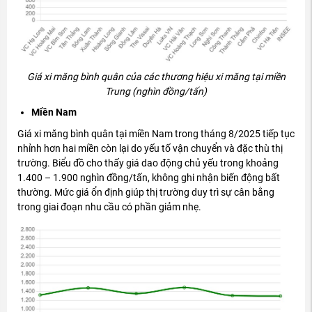
Gi
á xi m
ăng b
ình quân c
ủa c
ác th
ương hi
ệu xi m
ăng t
ại miền
Trung (ngh
ìn
đ
ồng/tấn)
Miền Nam
Gi
á xi m
ăng b
ình quân t
ại miền Nam trong th
áng 8/2025 ti
ếp tục
nhỉnh h
ơn hai mi
ền c
òn l
ại do yếu tố vận chuyển v
à
đ
ặc th
ù th
ị
tr
ư
ờng. Biểu
đ
ồ cho thấy gi
á dao
đ
ộng chủ yếu trong khoảng
1.400
– 1.900 ngh
ìn
đ
ồng/tấn, kh
ông ghi nh
ận biến
đ
ộng bất
th
ư
ờng. Mức gi
á
ổn
đ
ịnh gi
úp th
ị tr
ư
ờng duy tr
ì s
ự c
ân b
ằng
trong giai
đo
ạn nhu cầu c
ó ph
ần giảm nhẹ.