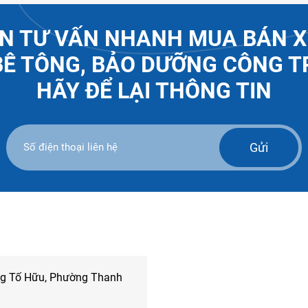
N TƯ VẤN NHANH MUA BÁN X
BÊ TÔNG, BẢO DƯỠNG CÔNG T
HÃY ĐỂ LẠI THÔNG TIN
Gửi
ng Tố Hữu, Phường Thanh