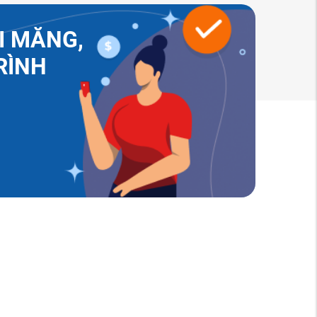
I MĂNG,
RÌNH