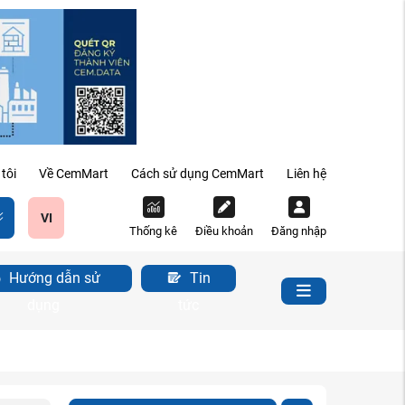
tôi
Về CemMart
Cách sử dụng CemMart
Liên hệ
VI
Thống kê
Điều khoản
Đăng nhập
Hướng dẫn sử
Tin
dụng
tức