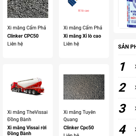
Xi măng Cẩm Phả
Xi măng Cẩm Phả
Clinker CPC50
Xi măng Xỉ lò cao
Liên hệ
Liên hệ
SẢN P
1
2
3
Xi măng TheVissai
Xi măng Tuyên
Đồng Bành
Quang
4
Xi măng Vissai rời
Clinker Cpc50
Đồng Bành
Liên hệ