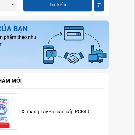
Tìm kiếm
CỦA BẠN
sản phẩm theo nhu
t
HẨM MỚI
Xi măng Tây Đô cao cấp PCB40