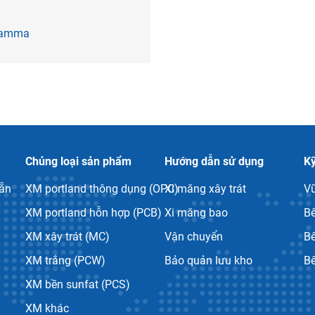
 Gamma
Chủng loại sản phẩm
Hướng dẫn sử dụng
Kỹ
sẵn
XM portland thông dụng (OPC)
Xi măng xây trát
V
XM portland hỗn hợp (PCB)
Xi măng bao
B
XM xây trát (MC)
Vận chuyển
Bê
XM trắng (PCW)
Bảo quản lưu kho
B
XM bền sunfat (PCS)
XM khác