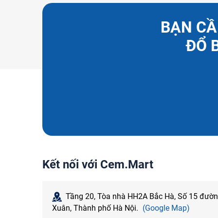
BẠN CẦ
ĐỔ 
Kết nối với Cem.Mart
Tầng 20, Tòa nhà HH2A Bắc Hà, Số 15 đườ
Xuân, Thành phố Hà Nội.
(Google Map)