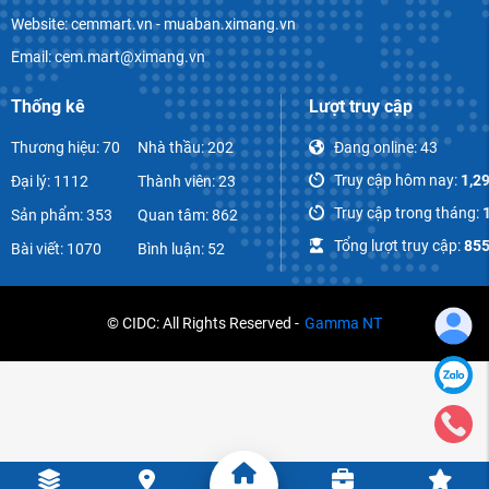
Website: cemmart.vn - muaban.ximang.vn
Email: cem.mart@ximang.vn
Thống kê
Lượt truy cập
Thương hiệu: 70
Nhà thầu: 202
Đang online:
43
Truy cập hôm nay:
1,2
Đại lý: 1112
Thành viên: 23
Truy cập trong tháng:
Sản phẩm: 353
Quan tâm: 862
Tổng lượt truy cập:
855
Bài viết: 1070
Bình luận: 52
© CIDC: All Rights Reserved -
Gamma NT