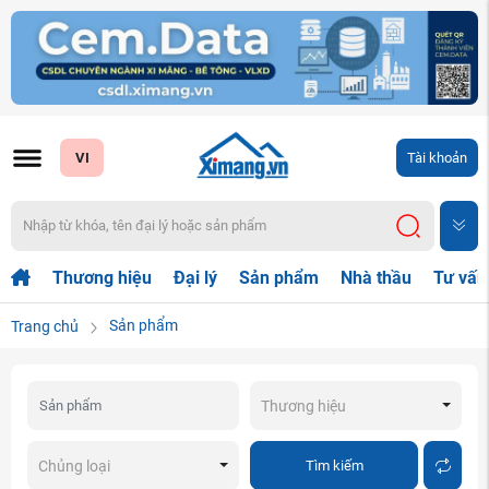
VI
Tài khoản
Thương hiệu
Đại lý
Sản phẩm
Nhà thầu
Tư vấn
Sản phẩm
Trang chủ
Thương hiệu
Tìm kiếm
Chủng loại