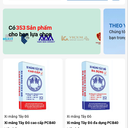
THEO Y
Có
353
Sản phẩm
Chúng tôi 
cho bạn lựa chọn
bạn trong 
Xi măng Tây Đô
Xi măng Tây Đô
Xi măng Tây Đô cao cấp PCB40
Xi măng Tây Đô đa dụng PCB40