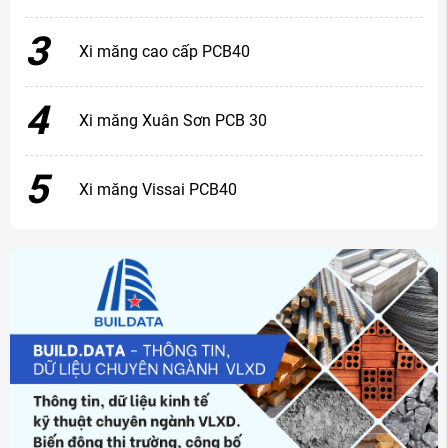
3
Xi măng cao cấp PCB40
4
Xi măng Xuân Sơn PCB 30
5
Xi măng Vissai PCB40