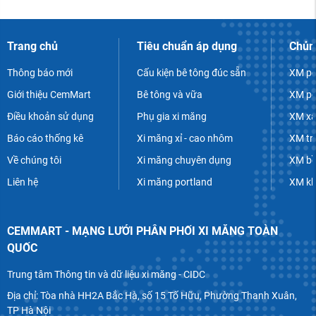
Trang chủ
Tiêu chuẩn áp dụng
Chủn
Thông báo mới
Cấu kiện bê tông đúc sẵn
XM po
Giới thiệu CemMart
Bê tông và vữa
XM po
Điều khoản sử dụng
Phụ gia xi măng
XM xâ
Báo cáo thống kê
Xi măng xỉ - cao nhôm
XM tr
Về chúng tôi
Xi măng chuyên dụng
XM bề
Liên hệ
Xi măng portland
XM k
CEMMART - MẠNG LƯỚI PHÂN PHỐI XI MĂNG TOÀN
QUỐC
Trung tâm Thông tin và dữ liệu xi măng - CIDC
Địa chỉ: Tòa nhà HH2A Bắc Hà, số 15 Tố Hữu, Phường Thanh Xuân,
TP Hà Nội