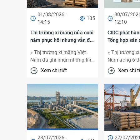
01/08/2026 -
30/07/2026
135
14:15
12:10
Thị trường xi măng nửa cuối
CIDC phát hàn
năm phục hồi nhưng vẫn đối
Tổng hợp sản x
mặt nhiều áp lực
thụ xi măng 6
» Thị trường xi măng Việt
» Thị trường x
năm ...
Nam đã ghi nhận những tín
Nam trong 6 
hiệu tích cực trong 6 tháng
2026 ghi nhận 
Xem chi tiết
Xem chi ti
đầu năm 2026 khi nhu cầu
hồi rõ rệt khi 
tiêu ...
nước tăng ...
28/07/2026 -
27/07/2026