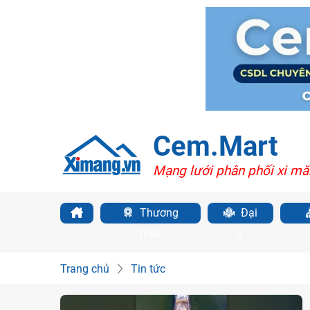
Cem.Mart
Mạng lưới phân phối xi mă
Thương
Đại
hiệu
lý
Trang chủ
Tin tức