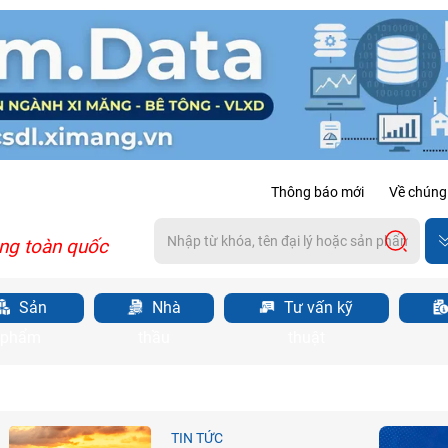
Thông báo mới
Về chúng 
ng toàn quốc
Sản
Nhà
Tư vấn kỹ
phẩm
thầu
thuật
TIN TỨC