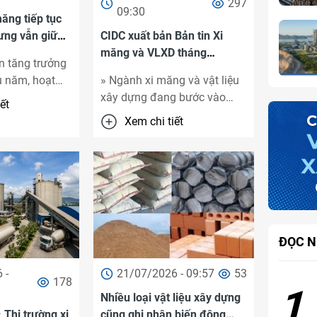
297
09:30
ăng tiếp tục
ưng vẫn giữ
CIDC xuất bản Bản tin Xi
ng
măng và VLXD tháng
n tăng trưởng
07/2026: Thị trường duy trì
u năm, hoạt
» Ngành xi măng và vật liệu
đà ...
u xi măng bắt
xây dựng đang bước vào
ết
u chững lại
giai đoạn cạnh tranh mới khi
Xem chi tiết
uốc tế ...
áp lực dư cung, chi ...
ĐỌC N
 -
21/07/2026 - 09:57
53
178
1
Nhiều loại vật liệu xây dựng
Thị trường xi
cũng ghi nhận biến động