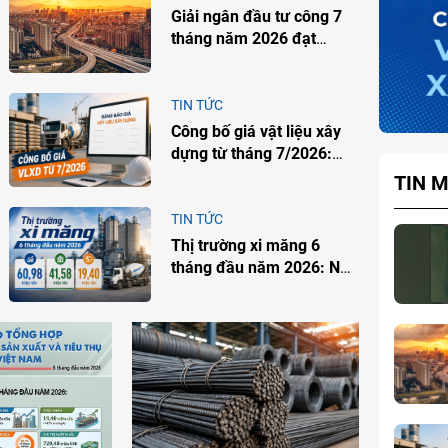
Giải ngân đầu tư công 7
tháng năm 2026 đạt
425.312 tỷ đồng: Nhu cầu
xi măng sẽ tăng ở đâu?
TIN TỨC
Công bố giá vật liệu xây
dựng từ tháng 7/2026:
Doanh nghiệp cần lưu ý
TIN M
gì?
TIN TỨC
Thị trường xi măng 6
tháng đầu năm 2026: Nội
địa tăng mạnh, áp lực dư
cung vẫn còn