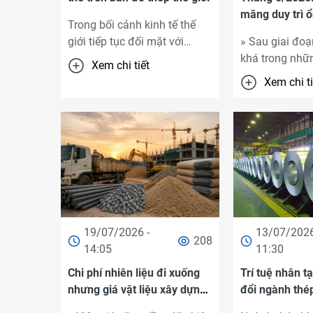
măng duy trì ổ
Trong bối cảnh kinh tế thế
khẩu tiếp tục 
giới tiếp tục đối mặt với
» Sau giai đoạ
nhiều biến động về địa chính
khá trong nhữ
Xem chi tiết
trị, xu hướng bảo hộ thương
năm, thị trườn
Xem chi ti
mại và yêu cầu ...
bước sang thá
diễn biến ổn đị
19/07/2026 -
13/07/2026
208
14:05
11:30
Chi phí nhiên liệu đi xuống
Trí tuệ nhân t
nhưng giá vật liệu xây dựng
đổi ngành thép
vẫn neo ở mức cao
thế nào?