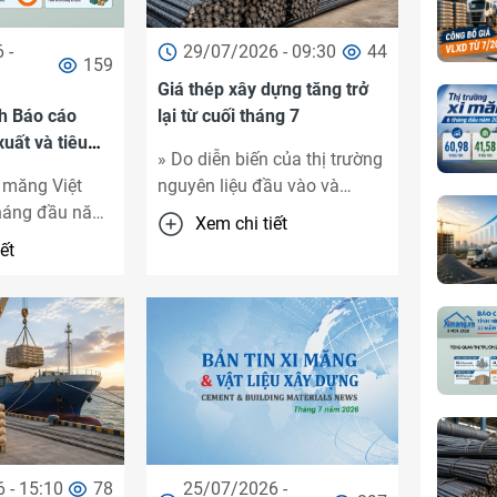
 -
29/07/2026 - 09:30
44
159
Giá thép xây dựng tăng trở
h Báo cáo
lại từ cuối tháng 7
uất và tiêu
» Do diễn biến của thị trường
 tháng đầu
i măng Việt
nguyên liệu đầu vào và
tháng đầu năm
nhằm phù hợp với điều kiện
Xem chi tiết
tín hiệu phục
kinh doanh hiện tại, nhiều
ết
nhu cầu trong
doanh ...
 - 15:10
78
25/07/2026 -