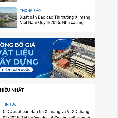
THÔNG BÁO
Xuất bản Báo cáo Thị trường Xi măng
Việt Nam Quý II/2026: Nhu cầu nội
địa cải thiện, doanh nghiệp tiếp tục
đối mặt bài toán dư cung
HIỀU NHẤT
TIN TỨC
CIDC xuất bản Bản tin Xi măng và VLXD tháng
07/2026: Thị trường duy trì đà phục hồi, doanh