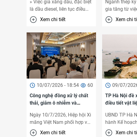
» Việc giá xăng dầu, đặc biệt
Ngành thép kỳ
là dầu diesel, liên tục điều
gia tăng từ vi
chỉnh giảm trong thời gian
các trung tâm d
Xem chi tiết
Xem chi ti
gần đây đang góp phần ...
nhân tạo (AI) ..
10/07/2026 - 18:54
60
09/07/2026
Công nghệ đồng xử lý chất
TP Hà Nội đề 
thải, giảm ô nhiễm và
điều tiết vật l
chuyển dịch năng lượng
liên vùng với c
Ngày 10/7/2026, Hiệp hội Xi
UBND TP Hà N
trong ...
măng Việt Nam phối hợp với
hành Kế hoạch 
Trung tâm Thông tin và Dữ
thực hiện Đề á
Xem chi tiết
Xem chi ti
liệu Xi măng (CIDC) và Công
phát triển ngu