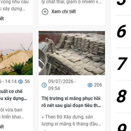
 vọng nhu cầu
lý chất thải, giảm ô nhiễm và
ệc xây dựng
chuyển dịch năng lượng
Xem chi tiết
ữ liệu trí tuệ
trong sản xuất xi măng; Bộ
ết
.
Xây dựng ...
6
7
 - 14:14
56
09/07/2026 -
206
09:54
8
xuất cơ chế
iệu xây dựng
Thị trường xi măng phục hồi
ác tỉnh
rõ nét sau giai đoạn tiêu thụ
ội vừa ban
suy giảm kéo dài
triển khai
» Theo Bộ Xây dựng, sản
9
n "Quản lý,
lượng xi măng 6 tháng đầu
ết
ồn cung
năm 2026 ước đạt khoảng