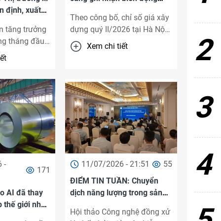
n định, xuất
tăng đáng kể
Theo công bố, chỉ số giá xây
chịu áp lực
n tăng trưởng
dựng quý II/2026 tại Hà Nội
2
ng tháng đầu
tiếp tục tăng ở hầu hết các
Xem chi tiết
g xi măng
nhóm công ...
ết
ng 6/2026 với
nh ...
3
4
 -
11/07/2026 - 21:51
55
171
ĐIỂM TIN TUẦN: Chuyển
ạo AI đã thay
dịch năng lượng trong sản
 thế giới như
xuất xi măng và thị trường ...
5
Hội thảo Công nghệ đồng xử