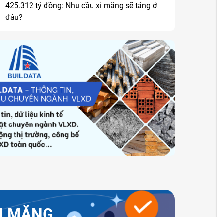
425.312 tỷ đồng: Nhu cầu xi măng sẽ tăng ở
đâu?
I MĂNG,