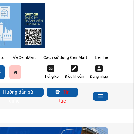
tôi
Về CemMart
Cách sử dụng CemMart
Liên hệ
VI
Thống kê
Điều khoản
Đăng nhập
Hướng dẫn sử
Tin
dụng
tức