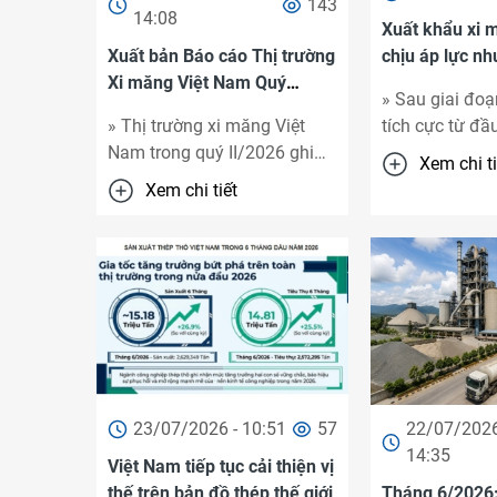
143
14:08
Xuất khẩu xi m
Xuất bản Báo cáo Thị trường
chịu áp lực nh
Xi măng Việt Nam Quý
nền tăng trưở
» Sau giai đoạ
II/2026: Nhu cầu nội địa ...
» Thị trường xi măng Việt
tích cực từ đầ
Nam trong quý II/2026 ghi
động xuất khẩ
Xem chi ti
nhận nhiều tín hiệu tích cực
đầu có dấu hiệ
Xem chi tiết
khi sản xuất và tiêu thụ nội ...
khi thị trường q
23/07/2026 - 10:51
57
22/07/2026
14:35
Việt Nam tiếp tục cải thiện vị
thế trên bản đồ thép thế giới
Tháng 6/2026: 