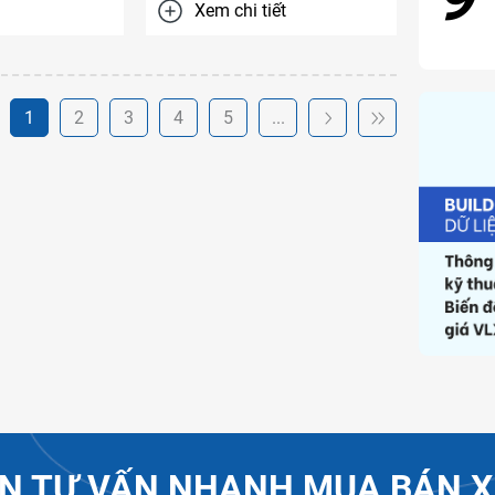
Xem chi tiết
60 triệu tấn, tăng 12% so với
cùng kỳ năm ...
1
2
3
4
5
...
N TƯ VẤN NHANH MUA BÁN X