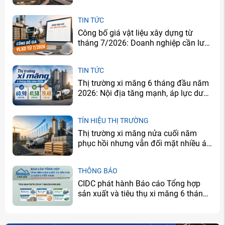
măng sẽ tăng ở đâu?
TIN TỨC
Công bố giá vật liệu xây dựng từ
tháng 7/2026: Doanh nghiệp cần lưu
ý gì?
TIN TỨC
Thị trường xi măng 6 tháng đầu năm
2026: Nội địa tăng mạnh, áp lực dư
cung vẫn còn
TÍN HIỆU THỊ TRƯỜNG
Thị trường xi măng nửa cuối năm
phục hồi nhưng vẫn đối mặt nhiều áp
lực
THÔNG BÁO
CIDC phát hành Báo cáo Tổng hợp
sản xuất và tiêu thụ xi măng 6 tháng
đầu năm 2026