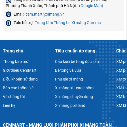
Phường Thanh Xuân, Thành phố Hà Nội.
(Google Map)
Email:
cem.mart@ximang.vn
Zalo hỗ trợ:
Trung tâm Thông tin Xi măng Gamma
Trang chủ
Tiêu chuẩn áp dụng
Chủn
Thông báo mới
Cấu kiện bê tông đúc sẵn
XM po
Giới thiệu CemMart
Bê tông và vữa
XM po
Điều khoản sử dụng
Phụ gia xi măng
XM xâ
Báo cáo thống kê
Xi măng xỉ - cao nhôm
XM tr
Về chúng tôi
Xi măng chuyên dụng
XM bề
Liên hệ
Xi măng portland
XM k
CEMMART - MẠNG LƯỚI PHÂN PHỐI XI MĂNG TOÀN