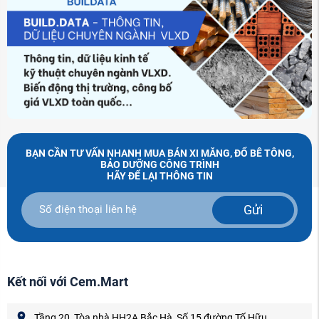
BẠN CẦN TƯ VẤN NHANH MUA BÁN XI MĂNG, ĐỔ BÊ TÔNG,
BẢO DƯỠNG CÔNG TRÌNH
HÃY ĐỂ LẠI THÔNG TIN
Gửi
Kết nối với Cem.Mart
Tầng 20, Tòa nhà HH2A Bắc Hà, Số 15 đường Tố Hữu,