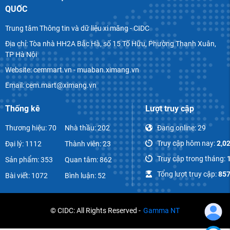
QUỐC
Trung tâm Thông tin và dữ liệu xi măng - CIDC
Địa chỉ: Tòa nhà HH2A Bắc Hà, số 15 Tố Hữu, Phường Thanh Xuân,
TP Hà Nội
Website: cemmart.vn - muaban.ximang.vn
Email: cem.mart@ximang.vn
Thống kê
Lượt truy cập
Thương hiệu: 70
Nhà thầu: 202
Đang online:
29
Truy cập hôm nay:
2,0
Đại lý: 1112
Thành viên: 23
Truy cập trong tháng:
Sản phẩm: 353
Quan tâm: 862
Tổng lượt truy cập:
857
Bài viết: 1072
Bình luận: 52
© CIDC: All Rights Reserved -
Gamma NT