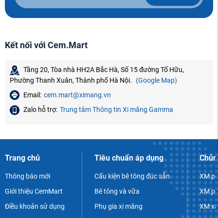
Kết nối với Cem.Mart
Tầng 20, Tòa nhà HH2A Bắc Hà, Số 15 đường Tố Hữu,
Phường Thanh Xuân, Thành phố Hà Nội.
(Google Map)
Email:
cem.mart@ximang.vn
Zalo hỗ trợ:
Trung tâm Thông tin Xi măng Gamma
Trang chủ
Tiêu chuẩn áp dụng
Chủn
Thông báo mới
Cấu kiện bê tông đúc sẵn
XM po
Giới thiệu CemMart
Bê tông và vữa
XM po
Điều khoản sử dụng
Phụ gia xi măng
XM xâ