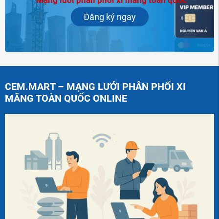
Mạng lưới phân phối xi măng toàn quốc
Đăng ký ngay
CEM.MART – MẠNG LƯỚI PHÂN PHỐI XI
MĂNG TOÀN QUỐC ONLINE