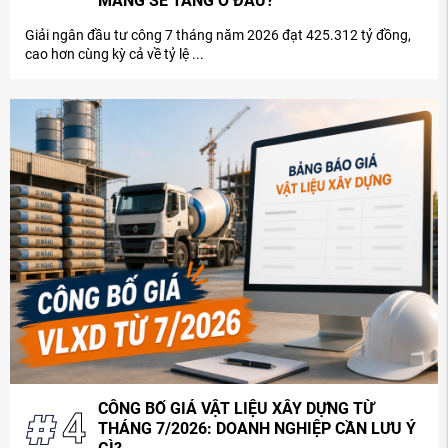
MĂNG SẼ TĂNG Ở ĐÂU?
Giải ngân đầu tư công 7 tháng năm 2026 đạt 425.312 tỷ đồng,
cao hơn cùng kỳ cả về tỷ lệ ...
CÔNG BỐ GIÁ VẬT LIỆU XÂY DỰNG TỪ
4
THÁNG 7/2026: DOANH NGHIỆP CẦN LƯU Ý