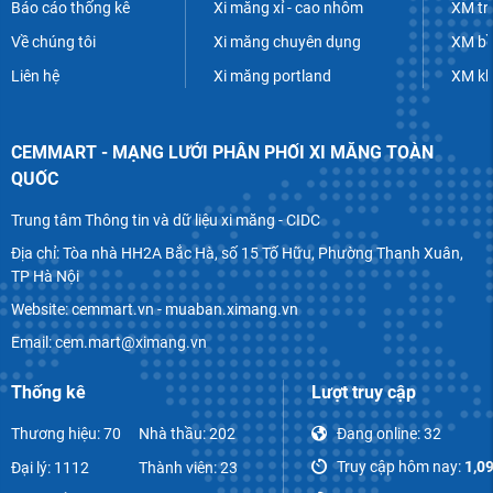
Báo cáo thống kê
Xi măng xỉ - cao nhôm
XM tr
Về chúng tôi
Xi măng chuyên dụng
XM bề
Liên hệ
Xi măng portland
XM k
CEMMART - MẠNG LƯỚI PHÂN PHỐI XI MĂNG TOÀN
QUỐC
Trung tâm Thông tin và dữ liệu xi măng - CIDC
Địa chỉ: Tòa nhà HH2A Bắc Hà, số 15 Tố Hữu, Phường Thanh Xuân,
TP Hà Nội
Website: cemmart.vn - muaban.ximang.vn
Email: cem.mart@ximang.vn
Thống kê
Lượt truy cập
Thương hiệu: 70
Nhà thầu: 202
Đang online:
32
Truy cập hôm nay:
1,0
Đại lý: 1112
Thành viên: 23