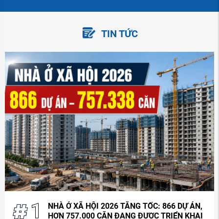
TIN TỨC
1
NHÀ Ở XÃ HỘI 2026 TĂNG TỐC: 866 DỰ ÁN,
HƠN 757.000 CĂN ĐANG ĐƯỢC TRIỂN KHAI