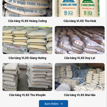
Cửa hàng VLXD Hoàng Cường
Cửa hàng VLXD Thư Hoài
Cửa hàng VLXD Giang Hướng
Cửa hàng VLXD Duy Lợi
Cửa hàng VLXD Thu Khuyên
Cửa hàng VLXD Mai Hào
Xem thêm