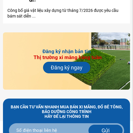
GÌ?
Công bố giá vật liệu xây dựng từ tháng 7/2026 được yêu cầu
bám sát diễn ...
Đăng ký nhận bản tin
Thị trường xi măng hàng tuần
Đăng ký ngay
BẠN CẦN TƯ VẤN NHANH MUA BÁN XI MĂNG, ĐỔ BÊ TÔNG,
BẢO DƯỠNG CÔNG TRÌNH
HÃY ĐỂ LẠI THÔNG TIN
Gửi