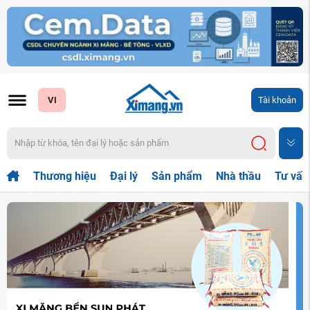
VI
Tài khoản
Thương hiệu
Đại lý
Sản phẩm
Nhà thầu
Tư vấn