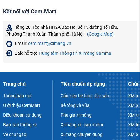
Kết nối với Cem.Mart
Tầng 20, Tòa nhà HH2A Bắc Hà, Số 15 đường Tố Hữu,
Phường Thanh Xuân, Thành phố Hà Nội.
(Google Map)
Email:
cem.mart@ximang.vn
Zalo hỗ trợ:
Trung tâm Thông tin Xi măng Gamma
Trang chủ
Tiêu chuẩn áp dụng
Chủn
Thông báo mới
Cấu kiện bê tông đúc sẵn
XM po
Giới thiệu CemMart
Bê tông và vữa
XM po
Điều khoản sử dụng
Phụ gia xi măng
XM xâ
Báo cáo thống kê
Xi măng xỉ - cao nhôm
XM tr
Về chúng tôi
Xi măng chuyên dụng
XM bề