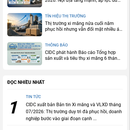
2026: Nội địa tăng mạnh, áp lực dư
cung vẫn còn
TÍN HIỆU THỊ TRƯỜNG
Thị trường xi măng nửa cuối năm
phục hồi nhưng vẫn đối mặt nhiều áp
lực
THÔNG BÁO
CIDC phát hành Báo cáo Tổng hợp
sản xuất và tiêu thụ xi măng 6 tháng
đầu năm 2026
ĐỌC NHIỀU NHẤT
TIN TỨC
1
CIDC xuất bản Bản tin Xi măng và VLXD tháng
07/2026: Thị trường duy trì đà phục hồi, doanh
nghiệp bước vào giai đoạn cạnh ...