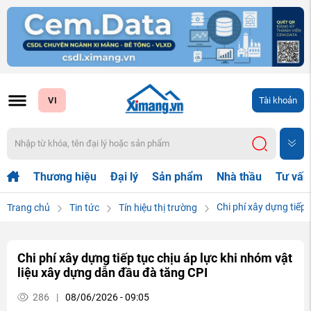
VI
Tài khoản
Thương hiệu
Đại lý
Sản phẩm
Nhà thầu
Tư vấn
Chi phí xây dựng tiếp 
Trang chủ
Tin tức
Tín hiệu thị trường
Chi phí xây dựng tiếp tục chịu áp lực khi nhóm vật
liệu xây dựng dẫn đầu đà tăng CPI
286
|
08/06/2026 - 09:05