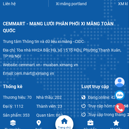
Liên hệ
Xi măng portland
XM k
CEMMART - MẠNG LƯỚI PHÂN PHỐI XI MĂNG TOÀN
QUỐC
Trung tâm Thông tin và dữ liệu xi măng - CIDC
Địa chỉ: Tòa nhà HH2A Bắc Hà, số 15 Tố Hữu, Phường Thanh Xuân,
TP Hà Nội
Website: cemmart.vn - muaban.ximang.vn
Email: cem.mart@ximang.vn
Thống kê
Lượt truy cập
Thương hiệu: 70
Nhà thầu: 202
Đang online:
42
Truy cập hôm nay:
968
Đại lý: 1112
Thành viên: 23
Truy cập trong tháng:
Sản phẩm: 353
Quan tâm: 862
Tổng lượt truy cập:
858
Bài viết: 1072
Bình luận: 52
Trang chủ