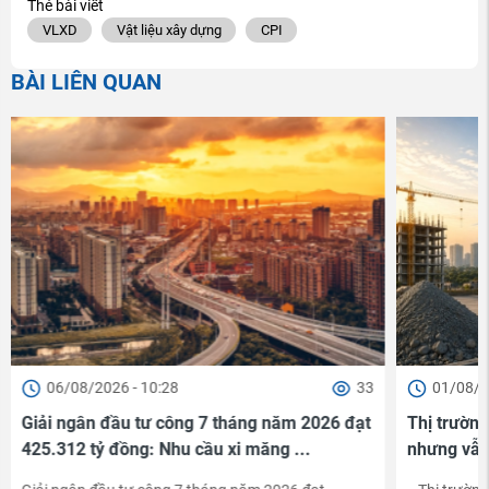
Thẻ bài viết
VLXD
Vật liệu xây dựng
CPI
BÀI LIÊN QUAN
01/08/2026 - 14:15
142
29/07/2
Thị trường xi măng nửa cuối năm phục hồi
Giá thép x
nhưng vẫn đối mặt nhiều áp lực
» Do diễn bi
nhằm phù hợp