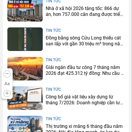
TIN TỨC
Nhà ở xã hội 2026 tăng tốc: 866 dự
án, hơn 757.000 căn đang được triển
khai
TIN TỨC
Đồng bằng sông Cửu Long thiếu cát
san lấp với gần 30 triệu m³ trong năm
2026
TIN TỨC
Giải ngân đầu tư công 7 tháng năm
2026 đạt 425.312 tỷ đồng: Nhu cầu xi
măng sẽ tăng ở đâu?
Aa
TIN TỨC
Công bố giá vật liệu xây dựng từ
tháng 7/2026: Doanh nghiệp cần lưu
ý gì?
TIN TỨC
Thị trường xi măng 6 tháng đầu năm