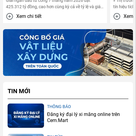
» Thị trường xi măng Việt Nam đã ghi nhận những
nhiều doanh 
tín hiệu tích cực trong 6 tháng đầu năm 2026 khi
Xem ch
nhu cầu tiêu ...
Xem chi tiết
TIN MỚI
THÔNG BÁO
Đăng ký đại lý xi măng online trên
Cem.Mart