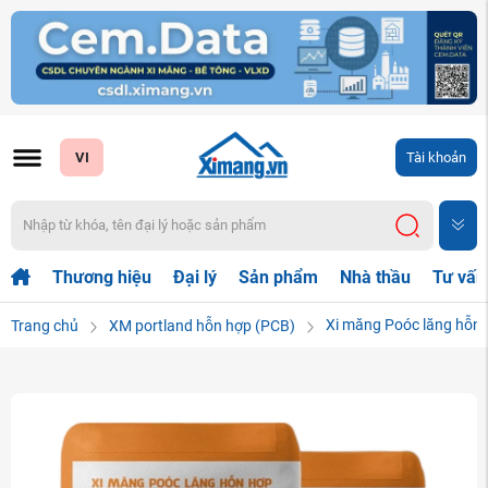
VI
Tài khoản
Thương hiệu
Đại lý
Sản phẩm
Nhà thầu
Tư vấn
Xi măng Poóc lăng hỗn
Trang chủ
XM portland hỗn hợp (PCB)