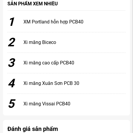
SẢN PHẨM XEM NHIỀU
1
XM Portland hỗn hợp PCB40
2
Xi măng Biceco
3
Xi măng cao cấp PCB40
4
Xi măng Xuân Sơn PCB 30
5
Xi măng Vissai PCB40
Đánh giá sản phẩm