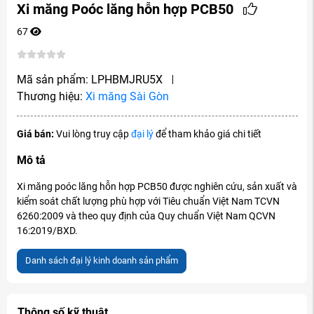
Xi măng Poóc lăng hỗn hợp PCB50
67
Mã sản phẩm:
LPHBMJRU5X
Thương hiệu:
Xi măng Sài Gòn
Giá bán:
Vui lòng truy cập
đại lý
để tham khảo giá chi tiết
Mô tả
Xi măng poóc lăng hỗn hợp PCB50 được nghiên cứu, sản xuất và
kiểm soát chất lượng phù hợp với Tiêu chuẩn Việt Nam TCVN
6260:2009 và theo quy định của Quy chuẩn Việt Nam QCVN
16:2019/BXD.
Danh sách đại lý kinh doanh sản phẩm
Thông số kỹ thuật