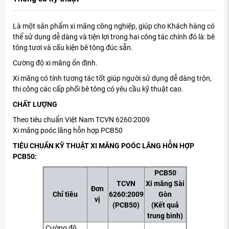
Là một sản phẩm xi măng công nghiệp, giúp cho Khách hàng có
thể sử dụng dễ dàng và tiện lợi trong hai công tác chính đó là: bê
tông tươi và cấu kiện bê tông đúc sẵn.
Cường độ xi măng ổn định.
Xi măng có tính tương tác tốt giúp người sử dụng dễ dàng trộn,
thi công các cấp phối bê tông có yêu cầu kỹ thuật cao.
CHẤT LƯỢNG
Theo tiêu chuẩn Việt Nam TCVN 6260:2009
Xi măng poóc lăng hỗn hợp PCB50
TIÊU CHUẨN KỸ THUẬT XI MĂNG POÓC LĂNG HỖN HỢP
PCB50:
PCB50
TCVN
Xi măng Sài
Đơn
Chỉ tiêu
6260:2009
Gòn
vị
(PCB50)
(Kết quả
trung bình)
Cường độ