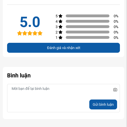
5.0
5
0
%
4
0
%
3
0
%
2
0
%
1
0
%
Đánh giá và nhận xét
Bình luận
Gửi bình luận