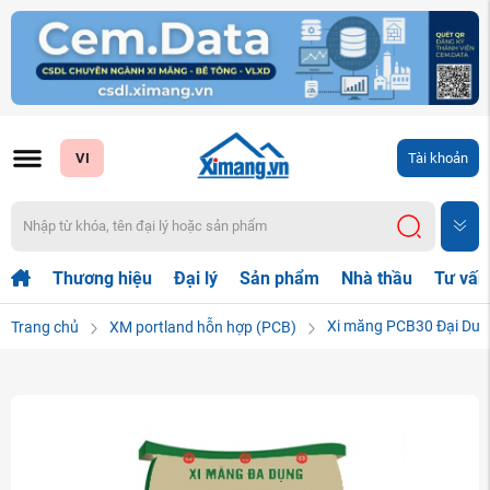
VI
Tài khoản
Thương hiệu
Đại lý
Sản phẩm
Nhà thầu
Tư vấn
Xi măng PCB30 Đại Dư
Trang chủ
XM portland hỗn hợp (PCB)