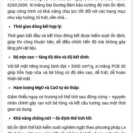
6260:2009. Xi măng Đại Dương đảm bảo cường độ nén ổn định,
giúp công trình có khả năng chịu lực tốt đối với các hạng mục
như xây tường, tô trát, nền nhà...
Thời gian đông kết hợp lý:
Thời gian bắt đầu và kết thúc đông kết được kiểm soát ổn định,
giúp thi công thuận tiện, dễ điều chỉnh tiến độ mà không gây
lãng phí vật liệu.
Độ mịn cao – tăng độ dẻo và độ kết dính:
Với bề mặt riêng trung bình đạt > 3000 cm²/g, xi măng PCB 30
giúp hỗn hợp vữa và bê tông có độ dẻo cao, dễ trát, dễ hoàn
thiện bề mặt.
Hàm lượng MgO và CaO tự do thấp:
Giảm thiểu nguy cơ trương nở thể tích sau đông cứng – nguyên
nhân chính gây rạn nứt bê tông và kết cấu tường sau một thời
gian sử dụng.
Khả năng chống nứt – ổn định thể tích tốt:
Độ ổn định thể tích kiểm soát nghiêm ngặt theo phương pháp Le