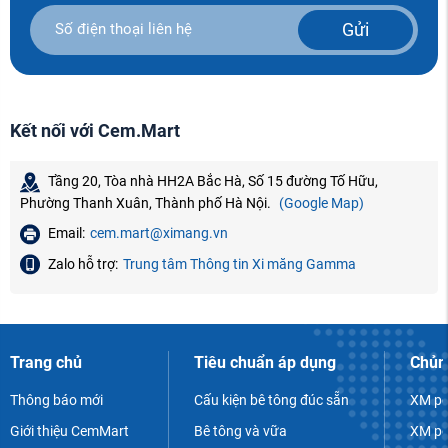
Gửi
Kết nối với Cem.Mart
Tầng 20, Tòa nhà HH2A Bắc Hà, Số 15 đường Tố Hữu,
Phường Thanh Xuân, Thành phố Hà Nội.
(Google Map)
Email:
cem.mart@ximang.vn
Zalo hỗ trợ:
Trung tâm Thông tin Xi măng Gamma
Trang chủ
Tiêu chuẩn áp dụng
Chủn
Thông báo mới
Cấu kiện bê tông đúc sẵn
XM po
Giới thiệu CemMart
Bê tông và vữa
XM po