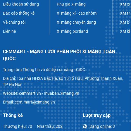
Điều khoản sử dụng
Phụ gia xi măng
XM xâ
Báo cáo thống kê
Xi măng xỉ - cao nhôm
XM tr
Về chúng tôi
Xi măng chuyên dụng
XM bề
Liên hệ
Xi măng portland
XM k
CEMMART - MẠNG LƯỚI PHÂN PHỐI XI MĂNG TOÀN
QUỐC
Trung tâm Thông tin và dữ liệu xi măng - CIDC
Địa chỉ: Tòa nhà HH2A Bắc Hà, số 15 Tố Hữu, Phường Thanh Xuân,
TP Hà Nội
Website: cemmart.vn - muaban.ximang.vn
Email: cem.mart@ximang.vn
Thống kê
Lượt truy cập
Thương hiệu: 70
Nhà thầu: 202
Đang online:
3