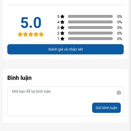
5.0
5
0
%
4
0
%
3
0
%
2
0
%
1
0
%
Đánh giá và nhận xét
Bình luận
Gửi bình luận