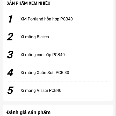
SẢN PHẨM XEM NHIỀU
1
XM Portland hỗn hợp PCB40
2
Xi măng Biceco
3
Xi măng cao cấp PCB40
4
Xi măng Xuân Sơn PCB 30
5
Xi măng Vissai PCB40
Đánh giá sản phẩm