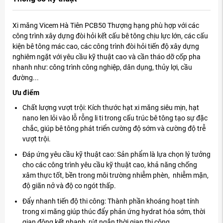
Xi măng Vicem Hà Tiên PCB50 Thượng hạng phù hợp với các
công trình xây dựng đòi hỏi kết cấu bê tông chịu lực lớn, các cấu
kiện bê tông mác cao, các công trình đòi hỏi tiến độ xây dựng
nghiêm ngặt với yêu cầu kỹ thuật cao và cần tháo dỡ cốp pha
nhanh như: công trình công nghiệp, dân dụng, thủy lợi, cầu
đường...
Ưu điểm
Chất lượng vượt trội: Kích thước hạt xi măng siêu mịn, hạt
nano len lỏi vào lỗ rỗng li ti trong cấu trúc bê tông tạo sự đặc
chắc, giúp bê tông phát triển cường độ sớm và cường độ trễ
vượt trội.
Đáp ứng yêu cầu kỹ thuật cao: Sản phẩm là lựa chọn lý tưởng
cho các công trình yêu cầu kỹ thuật cao, khả năng chống
xâm thực tốt, bền trong môi trường nhiễm phèn, nhiễm mặn,
độ giãn nở và độ co ngót thấp.
Đẩy nhanh tiến độ thi công: Thành phần khoáng hoạt tính
trong xi măng giúp thúc đẩy phản ứng hydrat hóa sớm, thời
gian đông kết nhanh, rút ngắn thời gian thi công.