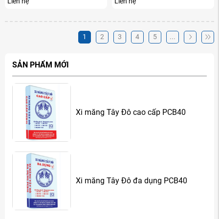
Liên hệ
Liên hệ
1
2
3
4
5
...
SẢN PHẨM MỚI
Xi măng Tây Đô cao cấp PCB40
Xi măng Tây Đô đa dụng PCB40