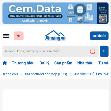
VI
Tài khoản
Thương hiệu
Đại lý
Sản phẩm
Nhà thầu
Tư vấn
XM Vicem Hà Tiên PCB
Trang chủ
XM portland hỗn hợp (PCB)