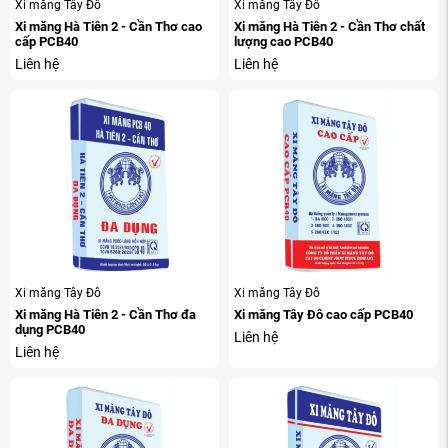
Xi măng Tây Đô
Xi măng Tây Đô
phẩm theo tiêu chuẩn quốc tế.
Xi măng Hà Tiên 2 - Cần Thơ cao
Xi măng Hà Tiên 2 - Cần Thơ chất
Tiêu chuẩn
cấp PCB40
lượng cao PCB40
Liên hệ
Liên hệ
Xi măng Vicem Hà Tiên PCB50 Thượng hạng được sản xuất
theo Tiêu chuẩn Việt Nam TCVN 6260:2020 (PCB50). Kết
quả thử nghiệm cho thấy sản phẩm vượt yêu cầu kỹ thuật
TCVN, đảm bảo chất lượng ổn định cho công trình.
Xi măng Tây Đô
Xi măng Tây Đô
Xi măng Hà Tiên 2 - Cần Thơ đa
Xi măng Tây Đô cao cấp PCB40
dụng PCB40
Liên hệ
Liên hệ