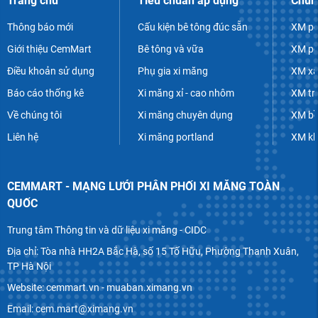
Trang chủ
Tiêu chuẩn áp dụng
Chủn
Thông báo mới
Cấu kiện bê tông đúc sẵn
XM po
Giới thiệu CemMart
Bê tông và vữa
XM po
Điều khoản sử dụng
Phụ gia xi măng
XM xâ
Báo cáo thống kê
Xi măng xỉ - cao nhôm
XM tr
Về chúng tôi
Xi măng chuyên dụng
XM bề
Liên hệ
Xi măng portland
XM k
CEMMART - MẠNG LƯỚI PHÂN PHỐI XI MĂNG TOÀN
QUỐC
Trung tâm Thông tin và dữ liệu xi măng - CIDC
Địa chỉ: Tòa nhà HH2A Bắc Hà, số 15 Tố Hữu, Phường Thanh Xuân,
TP Hà Nội
Website: cemmart.vn - muaban.ximang.vn
Email: cem.mart@ximang.vn