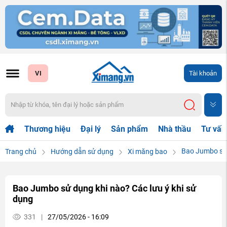
VI
Tài khoản
Thương hiệu
Đại lý
Sản phẩm
Nhà thầu
Tư vấn
Bao Jumbo sử 
Trang chủ
Hướng dẫn sử dụng
Xi măng bao
Bao Jumbo sử dụng khi nào? Các lưu ý khi sử
dụng
331
|
27/05/2026 - 16:09