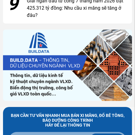
9
Giải ngân đầu tư công 7 tháng năm 2026 đạt
425.312 tỷ đồng: Nhu cầu xi măng sẽ tăng ở
đâu?
BẠN CẦN TƯ VẤN NHANH MUA BÁN XI MĂNG, ĐỔ BÊ TÔNG,
BẢO DƯỠNG CÔNG TRÌNH
HÃY ĐỂ LẠI THÔNG TIN