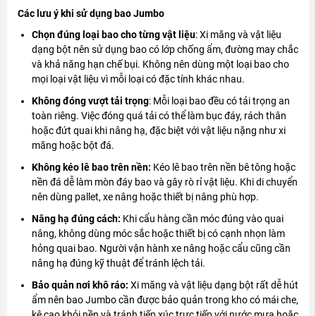
Các lưu ý khi sử dụng bao Jumbo
Chọn đúng loại bao cho từng vật liệu
: Xi măng và vật liệu
dạng bột nên sử dụng bao có lớp chống ẩm, đường may chắc
và khả năng hạn chế bụi. Không nên dùng một loại bao cho
mọi loại vật liệu vì mỗi loại có đặc tính khác nhau.
Không đóng vượt tải trọng
: Mỗi loại bao đều có tải trọng an
toàn riêng. Việc đóng quá tải có thể làm bục đáy, rách thân
hoặc đứt quai khi nâng hạ, đặc biệt với vật liệu nặng như xi
măng hoặc bột đá.
Không kéo lê bao trên nền:
Kéo lê bao trên nền bê tông hoặc
nền đá dễ làm mòn đáy bao và gây rò rỉ vật liệu. Khi di chuyển
nên dùng pallet, xe nâng hoặc thiết bị nâng phù hợp.
Nâng hạ đúng cách:
Khi cẩu hàng cần móc đúng vào quai
nâng, không dùng móc sắc hoặc thiết bị có cạnh nhọn làm
hỏng quai bao. Người vận hành xe nâng hoặc cẩu cũng cần
nâng hạ đúng kỹ thuật để tránh lệch tải.
Bảo quản nơi khô ráo:
Xi măng và vật liệu dạng bột rất dễ hút
ẩm nên bao Jumbo cần được bảo quản trong kho có mái che,
kê cao khỏi nền và tránh tiếp xúc trực tiếp với nước mưa hoặc