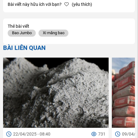
Bài viết này hữu ích với bạn?
(yêu thích)
Thẻ bài viết
Bao Jumbo
Xi măng bao
BÀI LIÊN QUAN
22/04/2025 - 08:40
731
09/04/2