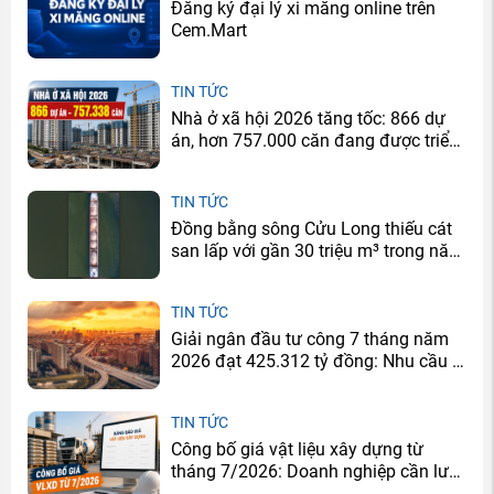
Đăng ký đại lý xi măng online trên
Cem.Mart
TIN TỨC
Nhà ở xã hội 2026 tăng tốc: 866 dự
án, hơn 757.000 căn đang được triển
khai
TIN TỨC
Đồng bằng sông Cửu Long thiếu cát
san lấp với gần 30 triệu m³ trong năm
2026
TIN TỨC
Giải ngân đầu tư công 7 tháng năm
2026 đạt 425.312 tỷ đồng: Nhu cầu xi
măng sẽ tăng ở đâu?
TIN TỨC
Công bố giá vật liệu xây dựng từ
tháng 7/2026: Doanh nghiệp cần lưu
ý gì?