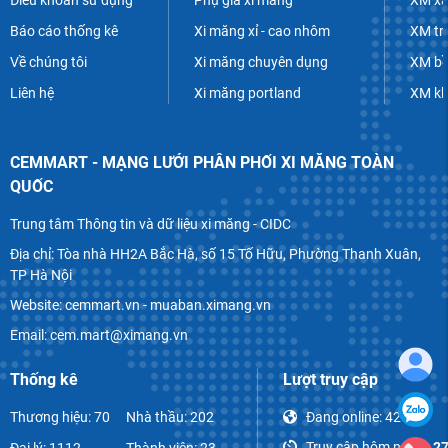
Báo cáo thống kê
Xi măng xỉ - cao nhôm
XM tr
Về chúng tôi
Xi măng chuyên dụng
XM bề
Liên hệ
Xi măng portland
XM k
CEMMART - MẠNG LƯỚI PHÂN PHỐI XI MĂNG TOÀN
QUỐC
Trung tâm Thông tin và dữ liệu xi măng - CIDC
Địa chỉ: Tòa nhà HH2A Bắc Hà, số 15 Tố Hữu, Phường Thanh Xuân,
TP Hà Nội
Website: cemmart.vn - muaban.ximang.vn
Email: cem.mart@ximang.vn
Thống kê
Lượt truy cập
Thương hiệu: 70
Nhà thầu: 202
Đang online:
42
Truy cập hôm nay:
1,2