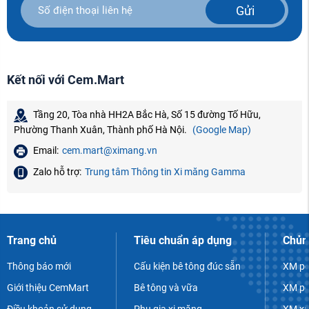
Gửi
Kết nối với Cem.Mart
Tầng 20, Tòa nhà HH2A Bắc Hà, Số 15 đường Tố Hữu,
Phường Thanh Xuân, Thành phố Hà Nội.
(Google Map)
Email:
cem.mart@ximang.vn
Zalo hỗ trợ:
Trung tâm Thông tin Xi măng Gamma
Trang chủ
Tiêu chuẩn áp dụng
Chủn
Thông báo mới
Cấu kiện bê tông đúc sẵn
XM po
Giới thiệu CemMart
Bê tông và vữa
XM po
Điều khoản sử dụng
Phụ gia xi măng
XM xâ