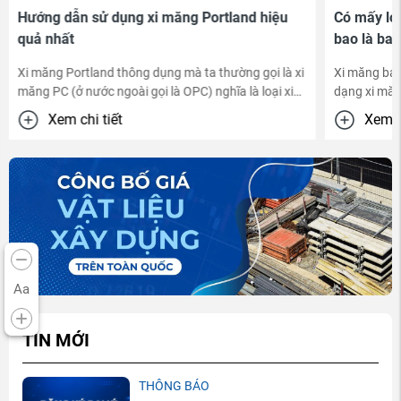
Hướng dẫn sử dụng xi măng Portland hiệu
Có mấy loạ
quả nhất
bao là bao
Xi măng Portland thông dụng mà ta thường gọi là xi
Xi măng bao
măng PC (ở nước ngoài gọi là OPC) nghĩa là loại xi
dạng xi măn
măng ...
Xem chi tiết
Xem ch
Aa
TIN MỚI
THÔNG BÁO