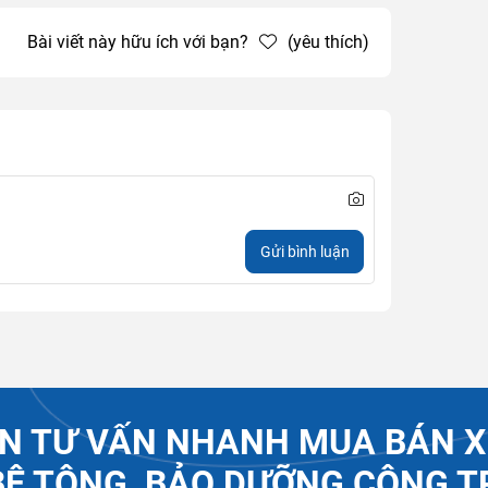
Bài viết này hữu ích với bạn?
(yêu thích)
Gửi bình luận
N TƯ VẤN NHANH MUA BÁN X
BÊ TÔNG, BẢO DƯỠNG CÔNG T