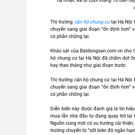
hạ nhiệt. Kể từ cuối tháng 10 đến na
Thị trường
căn hộ chung cư
tại Hà Nội 
chuyển sang giai đoạn “ổn định hơn” 
có phần chững lại.
Khảo sát của Batdongsan.com.vn cho th
hộ chung cư tại Hà Nội đã chấm dứt tìn
hay theo tháng như giai đoạn trước.
Thị trường căn hộ chung cư tại Hà Nội
chuyển sang giai đoạn “ổn định hơn” 
có phần chững lại.
Diễn biến này được đánh giá là tín hiệ
mua lẫn nhà đầu tư đang quay trở lại t
Nguồn cung mới có xu hướng cải thiện, tr
trường chuyển từ “sốt biên độ ngắn hạn