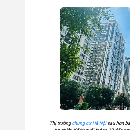
Thị trường
chung cư Hà Nội
sau hơn ba