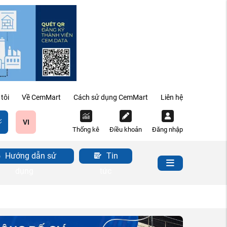
tôi
Về CemMart
Cách sử dụng CemMart
Liên hệ
VI
Thống kê
Điều khoản
Đăng nhập
Hướng dẫn sử
Tin
dụng
tức