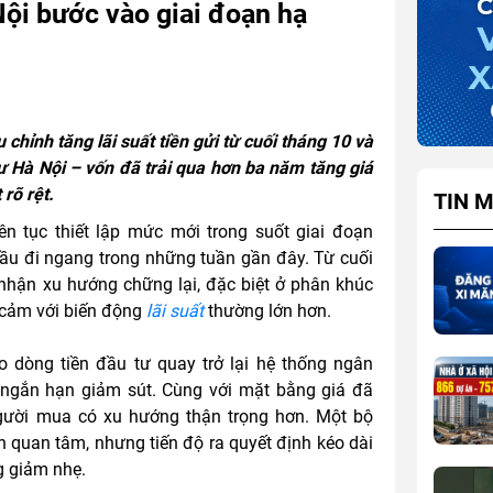
ội bước vào giai đoạn hạ
chỉnh tăng lãi suất tiền gửi từ cuối tháng 10 và
ư Hà Nội – vốn đã trải qua hơn ba năm tăng giá
 rõ rệt.
TIN M
ên tục thiết lập mức mới trong suốt giai đoạn
u đi ngang trong những tuần gần đây. Từ cuối
 nhận xu hướng chững lại, đặc biệt ở phân khúc
 cảm với biến động
lãi suất
thường lớn hơn.
éo dòng tiền đầu tư quay trở lại hệ thống ngân
ngắn hạn giảm sút. Cùng với mặt bằng giá đã
người mua có xu hướng thận trọng hơn. Một bộ
 quan tâm, nhưng tiến độ ra quyết định kéo dài
g giảm nhẹ.