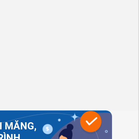
I MĂNG,
RÌNH