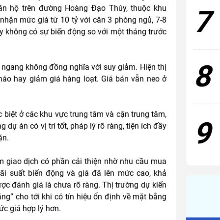
 căn hộ trên đường Hoàng Đạo Thúy, thuộc khu
7
hận mức giá từ 10 tỷ với căn 3 phòng ngủ, 7-8
y không có sự biến động so với một tháng trước
8
đi ngang không đồng nghĩa với suy giảm. Hiện thị
tháo hay giảm giá hàng loạt. Giá bán vẫn neo ở
c biệt ở các khu vực trung tâm và cận trung tâm,
9
ự án có vị trí tốt, pháp lý rõ ràng, tiện ích đầy
ặn.
m giao dịch có phần cải thiện nhờ nhu cầu mua
 lãi suất biến động và giá đã lên mức cao, khả
c đánh giá là chưa rõ ràng. Thị trường dự kiến
lắng” cho tới khi có tín hiệu ổn định về mặt bằng
ức giá hợp lý hơn.