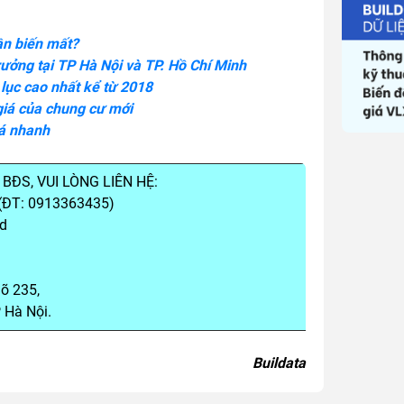
ần biến mất?
ưởng tại TP Hà Nội và TP. Hồ Chí Minh
 lục cao nhất kể từ 2018
giá của chung cư mới
uá nhanh
BĐS, VUI LÒNG LIÊN HỆ:
(ĐT: 0913363435)
d
õ 235,
 Hà Nội.
Buildata