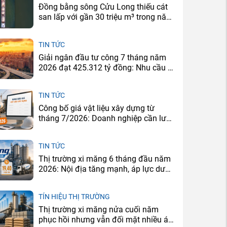
Đồng bằng sông Cửu Long thiếu cát
san lấp với gần 30 triệu m³ trong năm
2026
TIN TỨC
Giải ngân đầu tư công 7 tháng năm
2026 đạt 425.312 tỷ đồng: Nhu cầu xi
măng sẽ tăng ở đâu?
TIN TỨC
Công bố giá vật liệu xây dựng từ
tháng 7/2026: Doanh nghiệp cần lưu
ý gì?
TIN TỨC
Thị trường xi măng 6 tháng đầu năm
2026: Nội địa tăng mạnh, áp lực dư
cung vẫn còn
TÍN HIỆU THỊ TRƯỜNG
Thị trường xi măng nửa cuối năm
phục hồi nhưng vẫn đối mặt nhiều áp