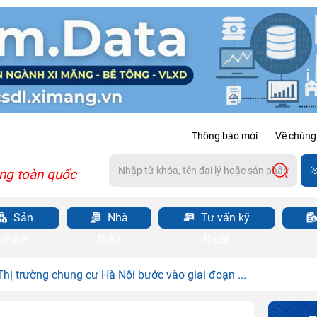
Thông báo mới
Về chúng 
ng toàn quốc
Sản
Nhà
Tư vấn kỹ
phẩm
thầu
thuật
Thị trường chung cư Hà Nội bước vào giai đoạn ...