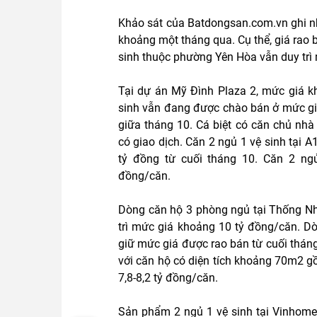
Khảo sát của Batdongsan.com.vn ghi nhậ
khoảng một tháng qua. Cụ thể, giá rao 
sinh thuộc phường Yên Hòa vẫn duy trì 
Tại dự án Mỹ Đình Plaza 2, mức giá k
sinh vẫn đang được chào bán ở mức giá
giữa tháng 10. Cá biệt có căn chủ nh
có giao dịch. Căn 2 ngủ 1 vệ sinh tại 
tỷ đồng từ cuối tháng 10. Căn 2 ng
đồng/căn.
Dòng căn hộ 3 phòng ngủ tại Thống Nh
trì mức giá khoảng 10 tỷ đồng/căn. Dò
giữ mức giá được rao bán từ cuối tháng
với căn hộ có diện tích khoảng 70m2 g
7,8-8,2 tỷ đồng/căn.
Sản phẩm 2 ngủ 1 vệ sinh tại Vinhome