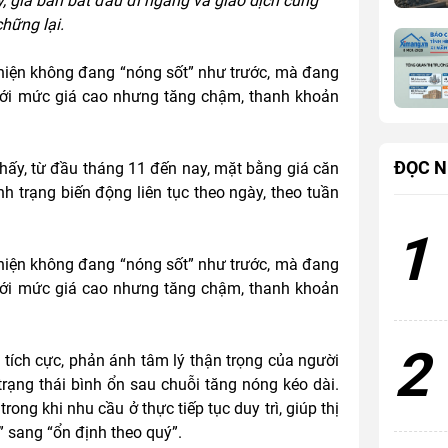
y, giá bán bắt đầu đi ngang và giao dịch cũng
chững lại.
hiện không đang “nóng sốt” như trước, mà đang
với mức giá cao nhưng tăng chậm, thanh khoản
ĐỌC N
ấy, từ đầu tháng 11 đến nay, mặt bằng giá căn
h trạng biến động liên tục theo ngày, theo tuần
1
 hiện không đang “nóng sốt” như trước, mà đang
với mức giá cao nhưng tăng chậm, thanh khoản
2
u tích cực, phản ánh tâm lý thận trọng của người
rạng thái bình ổn sau chuỗi tăng nóng kéo dài.
ong khi nhu cầu ở thực tiếp tục duy trì, giúp thị
” sang “ổn định theo quý”.