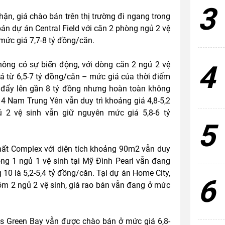
3
n, giá chào bán trên thị trường đi ngang trong
bán dự án Central Field với căn 2 phòng ngủ 2 vệ
mức giá 7,7-8 tỷ đồng/căn.
4
hông có sự biến động, với dòng căn 2 ngủ 2 vệ
 từ 6,5-7 tỷ đồng/căn – mức giá của thời điểm
à đẩy lên gần 8 tỷ đồng nhưng hoàn toàn không
A14 Nam Trung Yên vẫn duy trì khoảng giá 4,8-5,2
ủ 2 vệ sinh vẫn giữ nguyên mức giá 5,8-6 tỷ
5
ất Complex với diện tích khoảng 90m2 vẫn duy
ng 1 ngủ 1 vệ sinh tại Mỹ Đình Pearl vẫn đang
 10 là 5,2-5,4 tỷ đồng/căn. Tại dự án Home City,
6
ồm 2 ngủ 2 vệ sinh, giá rao bán vẫn đang ở mức
s Green Bay vẫn được chào bán ở mức giá 6,8-