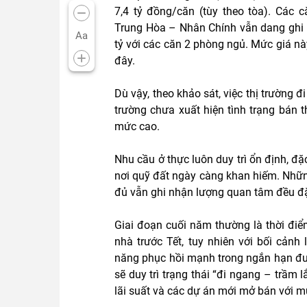
7,4 tỷ đồng/căn (tùy theo tòa). Các
Trung Hòa – Nhân Chính vẫn dang ghi n
Aa
tỷ với các căn 2 phòng ngủ. Mức giá nà
đây.
Dù vậy, theo khảo sát, việc thị trường 
trường chưa xuất hiện tình trạng bán 
mức cao.
Nhu cầu ở thực luôn duy trì ổn định, đặ
nơi quỹ đất ngày càng khan hiếm. Những d
đủ vẫn ghi nhận lượng quan tâm đều đ
Giai đoạn cuối năm thường là thời điể
nhà trước Tết, tuy nhiên với bối cảnh
năng phục hồi mạnh trong ngắn hạn đượ
sẽ duy trì trạng thái “đi ngang – trầm 
lãi suất và các dự án mới mở bán với m