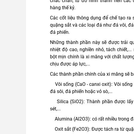
chắc chắn, từ đó hình thành nên các cô
hàng thế kỷ.
Các cốt liệu thông dụng để chế tạo ra 
quặng sắt và các loại đá như đá vôi, đ
đá phiến.
Những thành phần này sẽ được trải q
nhiệt độ cao, nghiền nhỏ, tách chiết,.
bột mịn chính là xi măng với chất lượn
chịu được áp lực,...
Các thành phần chính của xi măng sẽ b
Vôi sống (CaO - canxi oxit): Vôi sống 
đá sôi, đá phiến hoặc vỏ sò,...
Silica (SiO2): Thành phần được lấy t
sét,...
Alumina (Al2O3): có rất nhiều trong đất
Oxit sắt (Fe2O3): Được tách ra từ quặng 