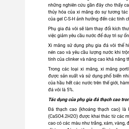
những nghiên cứu gần đây cho thấy canx
thủy hóa của xi măng do sự tương tác 
của gel C-S-H ảnh hưởng đến các tính c
Phụ gia đá vôi sẽ làm thay đổi kích t
việc giảm yêu cầu nước để duy trì sự ổn
Xi măng sử dụng phụ gia đá vôi thể h
nén cao và yêu cầu lượng nước khi trộn
tính của clinker và nâng cao khả năng
Trong các loại xi măng, xi măng port
được sản xuất và sử dụng phổ biến nhấ
của hầu hết các nước trên thế giới, hà
đá vôi là 5%.
Tác dụng của phụ gia đá thạch cao tro
Đá thạch cao (khoáng thạch cao) là
(CaSO4.2H2O) được khai thác từ các m
cao có các màu như trắng, xám, vàng, 