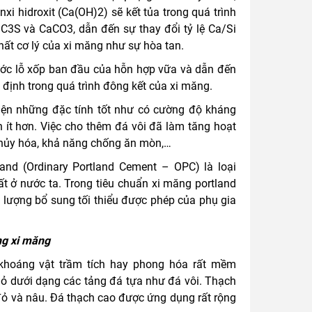
i hidroxit (Ca(OH)2) sẽ kết tủa trong quá trình
C3S và CaCO3, dẫn đến sự thay đổi tỷ lệ Ca/Si
hất cơ lý của xi măng như sự hòa tan.
hước lỗ xốp ban đầu của hỗn hợp vữa và dẫn đến
 định trong quá trình đông kết của xi măng.
iện những đặc tính tốt như có cường độ kháng
 ít hơn. Việc cho thêm đá vôi đã làm tăng hoạt
 thủy hóa, khả năng chống ăn mòn,…
land (Ordinary Portland Cement – OPC) là loại
t ở nước ta. Trong tiêu chuẩn xi măng portland
m lượng bổ sung tối thiểu được phép của phụ gia
ng xi măng
 khoáng vật trầm tích hay phong hóa rất mềm
ỏ dưới dạng các tảng đá tựa như đá vôi. Thạch
đỏ và nâu. Đá thạch cao được ứng dụng rất rộng