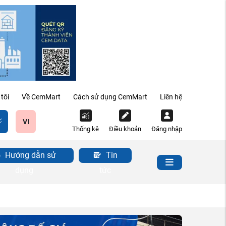
tôi
Về CemMart
Cách sử dụng CemMart
Liên hệ
VI
Thống kê
Điều khoản
Đăng nhập
Hướng dẫn sử
Tin
dụng
tức