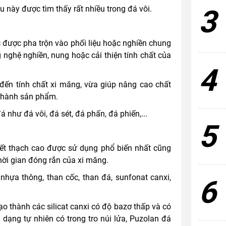
3
ày được tìm thấy rất nhiều trong đá vôi.
ợc được pha trộn vào phối liệu hoặc nghiền chung
g nghệ nghiền, nung hoặc cải thiện tính chất của
4
ến tính chất xi măng, vừa giúp nâng cao chất
 thành sản phẩm.
 như đá vôi, đá sét, đá phấn, đá phiến,...
5
ết thạch cao được sử dụng phổ biến nhất cũng
ời gian đóng rắn của xi măng.
ựa thông, than cốc, than đá, sunfonat canxi,
6
ạo thành các silicat canxi có độ bazơ thấp và có
là dạng tự nhiên có trong tro núi lửa, Puzolan đá