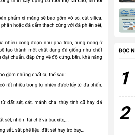
ng trình xây dựng có tuổi thọ rất cao, lên tới
sản phẩm xi măng sẽ bao gồm vỏ sò, cát silica,
á phấn hoặc đá cẩm thạch cùng với đá phiến sét,
ua nhiều công đoạn như pha trộn, nung nóng ở
.. sẽ tạo thành một chất dạng đá giống như chất
ĐỌC N
g đạt chuẩn, đáp ứng về độ cứng, bền, khả năng
1
ao gồm những chất cụ thể sau:
có rất nhiều trong tự nhiên được lấy từ đá phấn,
ừ đất sét, cát, mảnh chai thủy tinh cũ hay đá
2
 sét, nhôm tái chế và bauxite,...
sắt, sắt phế liệu, đất sét hay tro bay,...