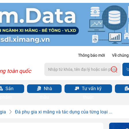
Thông báo mới
Về chúng 
ng toàn quốc
Sản
Nhà
Tư vấn kỹ
phẩm
thầu
thuật
 gia
Đá phụ gia xi măng và tác dụng của từng loại ...