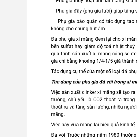
Phụ gia thuỷ hoạt tính làm tăng khả n
Phụ gia đầy (phụ gia lười) giúp tăng 
Phụ gia bảo quản có tác dụng tạo 
không cho chúng hút ẩm.
Đá phụ gia xi măng đem lại cho xi măn
bền sulfat hay giảm độ toả nhiệt thuỷ 
quá trình sản xuất xi măng cũng sẽ đem
gia chỉ bằng khoảng 1/4-1/5 giá thành c
Tác dụng cụ thể của một số loại đá ph
Tác dụng của phụ gia đá vôi trong xi 
Việc sản xuất clinker xi măng sẽ tạo ra
trường, chủ yếu là CO2 thoát ra trong
thoát ra và tăng sản lượng, nhiều người
măng.
Việc này vừa mang lại hiệu quả kinh tế,
Đá vôi Trước những năm 1980 thường 