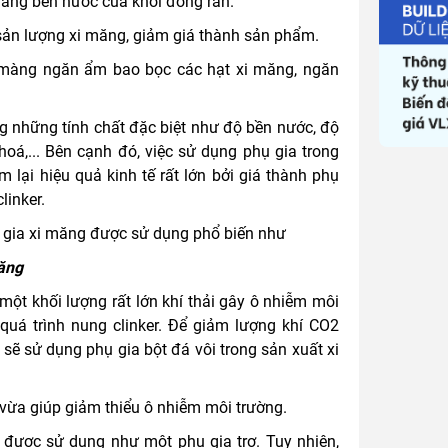
ăng bền nước của khối đóng rắn.
sản lượng xi măng, giảm giá thành sản phẩm.
màng ngăn ẩm bao bọc các hạt xi măng, ngăn
g những tính chất đặc biệt như độ bền nước, độ
hoá,... Bên cạnh đó, việc sử dụng phụ gia trong
 lại hiệu quả kinh tế rất lớn bởi giá thành phụ
linker.
ụ gia xi măng được sử dụng phổ biến như
măng
 một khối lượng rất lớn khí thải gây ô nhiễm môi
 quá trình nung clinker. Để giảm lượng khí CO2
 sẽ sử dụng phụ gia bột đá vôi trong sản xuất xi
 vừa giúp giảm thiểu ô nhiễm môi trường.
được sử dụng như một phụ gia trơ. Tuy nhiên,