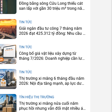
Đồng bằng sông Cửu Long thiếu cát
san lấp với gần 30 triệu m³ trong năm
2026
TIN TỨC
Giải ngân đầu tư công 7 tháng năm
2026 đạt 425.312 tỷ đồng: Nhu cầu xi
măng sẽ tăng ở đâu?
TIN TỨC
Công bố giá vật liệu xây dựng từ
tháng 7/2026: Doanh nghiệp cần lưu
ý gì?
TIN TỨC
Thị trường xi măng 6 tháng đầu năm
2026: Nội địa tăng mạnh, áp lực dư
cung vẫn còn
TÍN HIỆU THỊ TRƯỜNG
Thị trường xi măng nửa cuối năm
phục hồi nhưng vẫn đối mặt nhiều áp