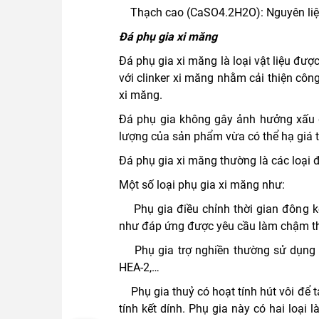
Thạch cao (CaSO4.2H2O): Nguyên liệu n
Đá phụ gia xi măng
Đá phụ gia xi măng là loại vật liệu đư
với clinker xi măng nhằm cải thiện côn
xi măng.
Đá phụ gia không gây ảnh hưởng xấu đ
lượng của sản phẩm vừa có thể hạ giá
Đá phụ gia xi măng thường là các loại đá
Một số loại phụ gia xi măng như:
Phụ gia điều chỉnh thời gian đông k
như đáp ứng được yêu cầu làm chậm th
Phụ gia trợ nghiền thường sử dụng nh
HEA-2,…
Phụ gia thuỷ có hoạt tính hút vôi để t
tính kết dính. Phụ gia này có hai loại 