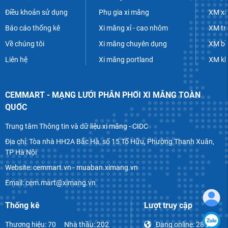
Điều khoản sử dụng
Phụ gia xi măng
XM xâ
Báo cáo thống kê
Xi măng xỉ - cao nhôm
XM tr
Về chúng tôi
Xi măng chuyên dụng
XM bề
Liên hệ
Xi măng portland
XM k
CEMMART - MẠNG LƯỚI PHÂN PHỐI XI MĂNG TOÀN
QUỐC
Trung tâm Thông tin và dữ liệu xi măng - CIDC
Địa chỉ: Tòa nhà HH2A Bắc Hà, số 15 Tố Hữu, Phường Thanh Xuân,
TP Hà Nội
Website: cemmart.vn - muaban.ximang.vn
Email: cem.mart@ximang.vn
Thống kê
Lượt truy cập
Thương hiệu: 70
Nhà thầu: 202
Đang online:
28