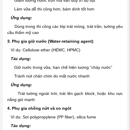
Giảm lượng nước trộn mà vẫn duy trì độ sụt
Làm vữa dễ thi công hơn, bám dính tốt hơn
Ứng dụng:
Dùng trong thi công các lớp trát mỏng, trát trần, tường yêu
cầu thẩm mỹ cao
3. Phụ gia giữ nước (Water-retaining agent)
Ví dụ: Cellulose ether (HEMC, HPMC)
Tác dụng:
Giữ nước trong vữa, hạn chế hiện tượng “cháy nước”
Tránh nứt chân chim do mất nước nhanh
Ứng dụng:
Trát tường ngoài trời, trát lên gạch block, hoặc khu vực
nắng gió mạnh
4. Phụ gia chống nứt và co ngót
Ví dụ: Sợi polypropylene (PP fiber), silica fume
Tác dụng: