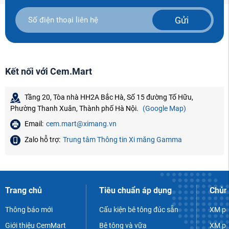
Gửi
Kết nối với Cem.Mart
Tầng 20, Tòa nhà HH2A Bắc Hà, Số 15 đường Tố Hữu,
Phường Thanh Xuân, Thành phố Hà Nội.
(Google Map)
Email:
cem.mart@ximang.vn
Zalo hỗ trợ:
Trung tâm Thông tin Xi măng Gamma
Trang chủ
Tiêu chuẩn áp dụng
Chủn
Thông báo mới
Cấu kiện bê tông đúc sẵn
XM po
Giới thiệu CemMart
Bê tông và vữa
XM po