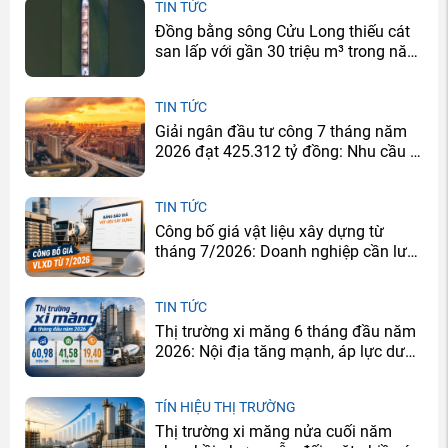
TIN TỨC
Đồng bằng sông Cửu Long thiếu cát
san lấp với gần 30 triệu m³ trong năm
2026
TIN TỨC
Giải ngân đầu tư công 7 tháng năm
2026 đạt 425.312 tỷ đồng: Nhu cầu xi
măng sẽ tăng ở đâu?
TIN TỨC
Công bố giá vật liệu xây dựng từ
tháng 7/2026: Doanh nghiệp cần lưu
ý gì?
TIN TỨC
Thị trường xi măng 6 tháng đầu năm
2026: Nội địa tăng mạnh, áp lực dư
cung vẫn còn
TÍN HIỆU THỊ TRƯỜNG
Thị trường xi măng nửa cuối năm