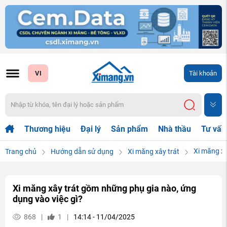
VI
Tài khoản
Thương hiệu
Đại lý
Sản phẩm
Nhà thầu
Tư vấn
Xi măng xâ
Trang chủ
Hướng dẫn sử dụng
Xi măng xây trát
Xi măng xây trát gồm những phụ gia nào, ứng
dụng vào việc gì?
868
|
1
|
14:14 - 11/04/2025