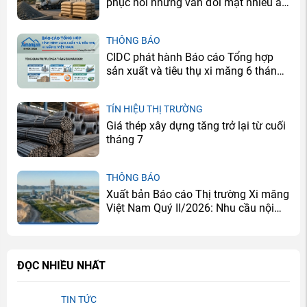
phục hồi nhưng vẫn đối mặt nhiều áp
lực
THÔNG BÁO
CIDC phát hành Báo cáo Tổng hợp
sản xuất và tiêu thụ xi măng 6 tháng
đầu năm 2026
TÍN HIỆU THỊ TRƯỜNG
Giá thép xây dựng tăng trở lại từ cuối
tháng 7
THÔNG BÁO
Xuất bản Báo cáo Thị trường Xi măng
Việt Nam Quý II/2026: Nhu cầu nội
địa cải thiện, doanh nghiệp tiếp tục
đối mặt bài toán dư cung
ĐỌC NHIỀU NHẤT
TIN TỨC