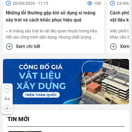
20/04/2026 - 11:15
108
23/04/2
Những lỗi thường gặp khi sử dụng xi măng
Cách phối 
xây trát và cách khắc phục hiệu quả
vật liệu k
» Xi măng xây trát là vật liệu quen thuộc trong hầu
Việc phối tr
hết các công trình dân dụng, nhưng chất lượng ...
khác cần đư
chất lượng v
Xem chi tiết
Xem ch
Aa
TIN MỚI