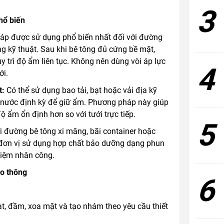
3
hổ biến
áp được sử dụng phổ biến nhất đối với đường
ng kỹ thuật. Sau khi bê tông đủ cứng bề mặt,
y trì độ ẩm liên tục. Không nên dùng vòi áp lực
4
ới.
t:
Có thể sử dụng bao tải, bạt hoặc vải địa kỹ
ới nước định kỳ để giữ ẩm. Phương pháp này giúp
 ẩm ổn định hơn so với tưới trực tiếp.
5
i đường bê tông xi măng, bãi container hoặc
u đơn vị sử dụng hợp chất bảo dưỡng dạng phun
kiệm nhân công.
ao thông
6
ạt, đầm, xoa mặt và tạo nhám theo yêu cầu thiết