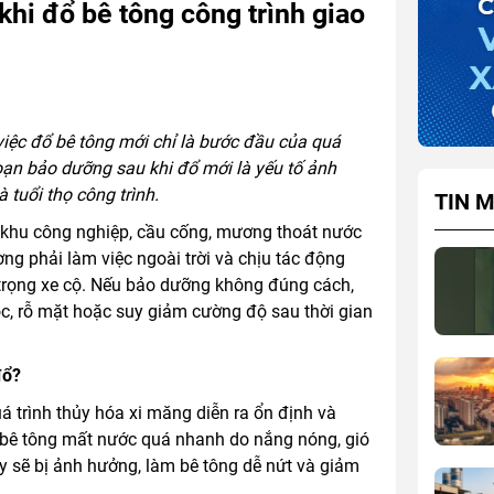
khi đổ bê tông công trình giao
 việc đổ bê tông mới chỉ là bước đầu của quá
đoạn bảo dưỡng sau khi đổ mới là yếu tố ảnh
 tuổi thọ công trình.
TIN M
i khu công nghiệp, cầu cống, mương thoát nước
ờng phải làm việc ngoài trời và chịu tác động
i trọng xe cộ. Nếu bảo dưỡng không đúng cách,
óc, rỗ mặt hoặc suy giảm cường độ sau thời gian
đổ?
á trình thủy hóa xi măng diễn ra ổn định và
u bê tông mất nước quá nhanh do nắng nóng, gió
này sẽ bị ảnh hưởng, làm bê tông dễ nứt và giảm