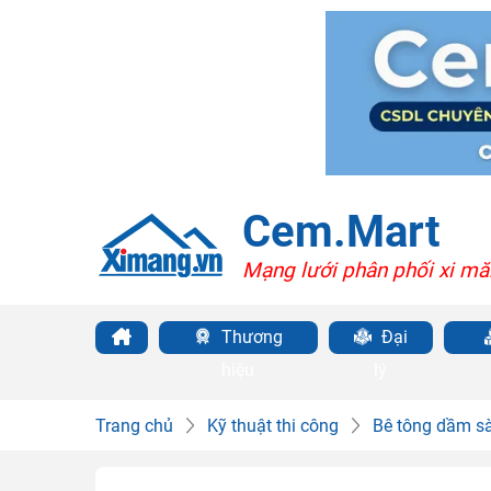
Cem.Mart
Mạng lưới phân phối xi mă
Thương
Đại
hiệu
lý
Trang chủ
Kỹ thuật thi công
Bê tông dầm s