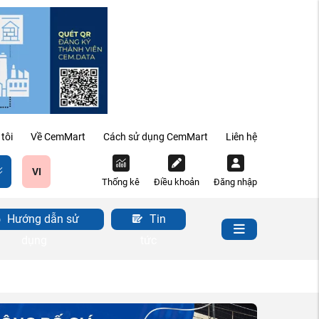
tôi
Về CemMart
Cách sử dụng CemMart
Liên hệ
VI
Thống kê
Điều khoản
Đăng nhập
Hướng dẫn sử
Tin
dụng
tức