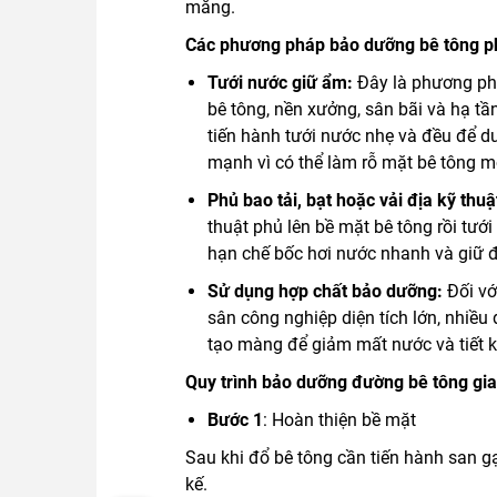
măng.
Các phương pháp bảo dưỡng bê tông p
Tưới nước giữ ẩm:
Đây là phương ph
bê tông, nền xưởng, sân bãi và hạ tầ
tiến hành tưới nước nhẹ và đều để du
mạnh vì có thể làm rỗ mặt bê tông m
Phủ bao tải, bạt hoặc vải địa kỹ thuậ
thuật phủ lên bề mặt bê tông rồi tư
hạn chế bốc hơi nước nhanh và giữ độ
Sử dụng hợp chất bảo dưỡng:
Đối vớ
sân công nghiệp diện tích lớn, nhiề
tạo màng để giảm mất nước và tiết 
Quy trình bảo dưỡng đường bê tông gi
Bước 1
: Hoàn thiện bề mặt
Sau khi đổ bê tông cần tiến hành san g
kế.