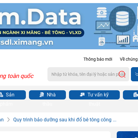
Thông báo mới
Về chúng 
ng toàn quốc
Sản
Nhà
Tư vấn kỹ
phẩm
thầu
thuật
àn
Quy trình bảo dưỡng sau khi đổ bê tông công ...