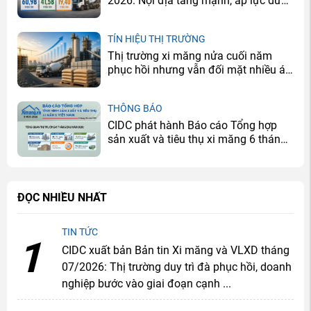
2026: Nội địa tăng mạnh, áp lực dư
cung vẫn còn
TÍN HIỆU THỊ TRƯỜNG
Thị trường xi măng nửa cuối năm
phục hồi nhưng vẫn đối mặt nhiều áp
lực
THÔNG BÁO
CIDC phát hành Báo cáo Tổng hợp
sản xuất và tiêu thụ xi măng 6 tháng
đầu năm 2026
ĐỌC NHIỀU NHẤT
TIN TỨC
1
CIDC xuất bản Bản tin Xi măng và VLXD tháng
07/2026: Thị trường duy trì đà phục hồi, doanh
nghiệp bước vào giai đoạn cạnh ...