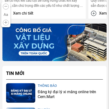
Để có một kết cấu cột bê tông vững chắc khi xây
Quy trình th
nhà, cần chú trọng đến các yếu tố như chất lượng ...
sẵn được diễ
Xem chi tiết
Xem ch
Aa
TIN MỚI
THÔNG BÁO
Đăng ký đại lý xi măng online trên
Cem.Mart