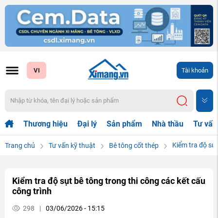
VI
Tài khoản
Thương hiệu
Đại lý
Sản phẩm
Nhà thầu
Tư vấn
Kiểm tra độ sụt
Trang chủ
Tư vấn kỹ thuật
Bê tông cốt thép
Kiểm tra độ sụt bê tông trong thi công các kết cấu
công trình
298
|
03/06/2026 - 15:15