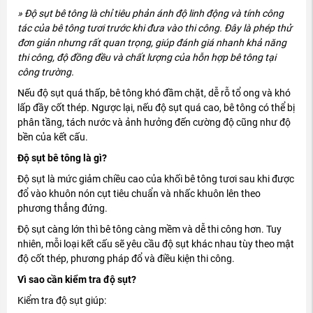
» Độ sụt bê tông là chỉ tiêu phản ánh độ linh động và tính công
tác của bê tông tươi trước khi đưa vào thi công. Đây là phép thử
đơn giản nhưng rất quan trọng, giúp đánh giá nhanh khả năng
thi công, độ đồng đều và chất lượng của hỗn hợp bê tông tại
công trường.
Nếu độ sụt quá thấp, bê tông khó đầm chặt, dễ rỗ tổ ong và khó
lấp đầy cốt thép. Ngược lại, nếu độ sụt quá cao, bê tông có thể bị
phân tầng, tách nước và ảnh hưởng đến cường độ cũng như độ
bền của kết cấu.
Độ sụt bê tông là gì?
Độ sụt là mức giảm chiều cao của khối bê tông tươi sau khi được
đổ vào khuôn nón cụt tiêu chuẩn và nhấc khuôn lên theo
phương thẳng đứng.
Độ sụt càng lớn thì bê tông càng mềm và dễ thi công hơn. Tuy
nhiên, mỗi loại kết cấu sẽ yêu cầu độ sụt khác nhau tùy theo mật
độ cốt thép, phương pháp đổ và điều kiện thi công.
Vì sao cần kiểm tra độ sụt?
Kiểm tra độ sụt giúp: