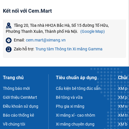
Kết nối với Cem.Mart
Tầng 20, Tòa nhà HH2A Bắc Hà, Số 15 đường Tố Hữu,
Phường Thanh Xuân, Thành phố Hà Nội.
(Google Map)
Email:
cem.mart@ximang.vn
Zalo hỗ trợ:
Trung tâm Thông tin Xi măng Gamma
Trang chủ
Tiêu chuẩn áp dụng
Chủn
Thông báo mới
Cấu kiện bê tông đúc sẵn
XM po
Giới thiệu CemMart
Bê tông và vữa
XM po
Điều khoản sử dụng
Phụ gia xi măng
XM xâ
Báo cáo thống kê
Xi măng xỉ - cao nhôm
XM tr
Về chúng tôi
Xi măng chuyên dụng
XM bề