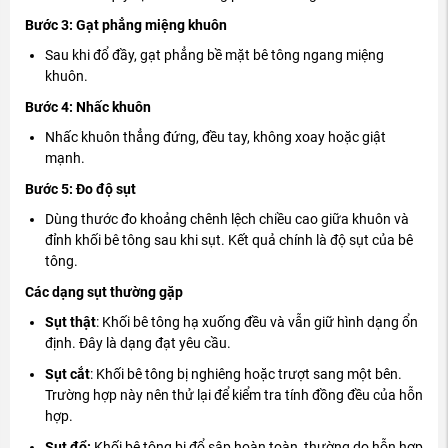
Bước 3: Gạt phẳng miệng khuôn
Sau khi đổ đầy, gạt phẳng bề mặt bê tông ngang miệng
khuôn.
Bước 4: Nhấc khuôn
Nhấc khuôn thẳng đứng, đều tay, không xoay hoặc giật
mạnh.
Bước 5: Đo độ sụt
Dùng thước đo khoảng chênh lệch chiều cao giữa khuôn và
đỉnh khối bê tông sau khi sụt. Kết quả chính là độ sụt của bê
tông.
Các dạng sụt thường gặp
Sụt thật
: Khối bê tông hạ xuống đều và vẫn giữ hình dạng ổn
định. Đây là dạng đạt yêu cầu.
Sụt cắt
: Khối bê tông bị nghiêng hoặc trượt sang một bên.
Trường hợp này nên thử lại để kiểm tra tính đồng đều của hỗn
hợp.
Sụt đổ:
Khối bê tông bị đổ sập hoàn toàn, thường do hỗn hợp