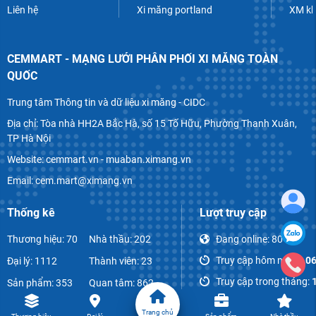
Liên hệ
Xi măng portland
XM k
CEMMART - MẠNG LƯỚI PHÂN PHỐI XI MĂNG TOÀN
QUỐC
Trung tâm Thông tin và dữ liệu xi măng - CIDC
Địa chỉ: Tòa nhà HH2A Bắc Hà, số 15 Tố Hữu, Phường Thanh Xuân,
TP Hà Nội
Website: cemmart.vn - muaban.ximang.vn
Email: cem.mart@ximang.vn
Thống kê
Lượt truy cập
Thương hiệu: 70
Nhà thầu: 202
Đang online:
80
Truy cập hôm nay:
1,0
Đại lý: 1112
Thành viên: 23
Truy cập trong tháng:
Sản phẩm: 353
Quan tâm: 862
Tổng lượt truy cập:
856
Bài viết: 1072
Bình luận: 52
Trang chủ