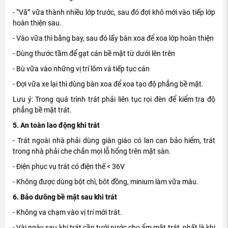
- “Vã” vữa thành nhiều lớp trước, sau đó đợi khô mới vào tiếp lớp
hoàn thiện sau.
- Vào vữa thì bằng bay, sau đó lấy bàn xoa để xoa lớp hoàn thiện
- Dùng thước tầm để gạt cán bề mặt từ dưới lên trên
- Bù vữa vào những vị trí lõm và tiếp tục cán
- Đợi vữa xe lại thì dùng bàn xoa để xoa tạo độ phẳng bề mặt.
Lưu ý: Trong quá trình trát phải liên tục rọi đèn để kiểm tra độ
phẳng bề mặt trát.
5. An toàn lao động khi trát
- Trát ngoài nhà phải dùng giàn giáo có lan can bảo hiểm, trát
trong nhà phải che chắn mọi lỗ hổng trên mặt sàn.
- Điện phục vụ trát có điện thế < 36V
- Không được dùng bột chì, bôt đồng, minium làm vữa màu.
6. Bảo dưõng bề mặt sau khi trát
- Không va chạm vào vị trí mới trát.
- Vài ngày sau khi trát cần tưới nước cho ẩm mặt trát, nhất là khi