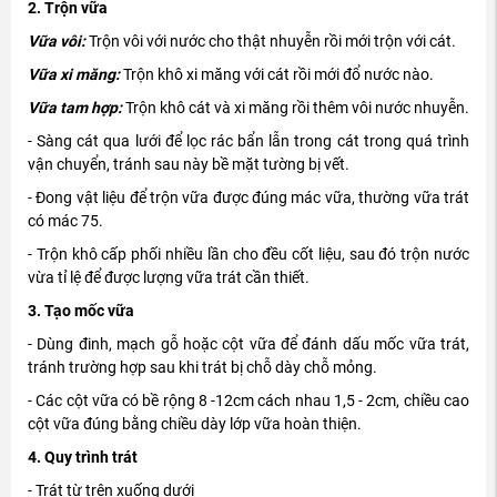
2. Trộn vữa
Vữa vôi:
Trộn vôi với nước cho thật nhuyễn rồi mới trộn với cát.
Vữa xi măng:
Trộn khô xi măng với cát rồi mới đổ nước nào.
Vữa tam hợp:
Trộn khô cát và xi măng rồi thêm vôi nước nhuyễn.
- Sàng cát qua lưới để lọc rác bẩn lẫn trong cát trong quá trình
vận chuyển, tránh sau này bề mặt tường bị vết.
- Đong vật liệu để trộn vữa được đúng mác vữa, thường vữa trát
có mác 75.
- Trộn khô cấp phối nhiều lần cho đều cốt liệu, sau đó trộn nước
vừa tỉ lệ để được lượng vữa trát cần thiết.
3. Tạo mốc vữa
- Dùng đinh, mạch gỗ hoặc cột vữa để đánh dấu mốc vữa trát,
tránh trường hợp sau khi trát bị chỗ dày chỗ mỏng.
- Các cột vữa có bề rộng 8 -12cm cách nhau 1,5 - 2cm, chiều cao
cột vữa đúng bằng chiều dày lớp vữa hoàn thiện.
4. Quy trình trát
- Trát từ trên xuống dưới