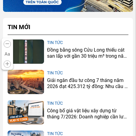
TIN MỚI
TIN TỨC
Đồng bằng sông Cửu Long thiếu cát
Aa
san lấp với gần 30 triệu m³ trong năm
2026
TIN TỨC
Giải ngân đầu tư công 7 tháng năm
2026 đạt 425.312 tỷ đồng: Nhu cầu xi
măng sẽ tăng ở đâu?
TIN TỨC
Công bố giá vật liệu xây dựng từ
tháng 7/2026: Doanh nghiệp cần lưu
ý gì?
TIN TỨC