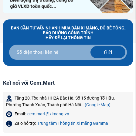
BẠN CẦN TƯ VẤN NHANH MUA BÁN XI MĂNG, ĐỔ BÊ TÔNG,
BẢO DƯỠNG CÔNG TRÌNH
HÃY ĐỂ LẠI THÔNG TIN
Gửi
Kết nối với Cem.Mart
Tầng 20, Tòa nhà HH2A Bắc Hà, Số 15 đường Tố Hữu,
Phường Thanh Xuân, Thành phố Hà Nội.
(Google Map)
Email:
cem.mart@ximang.vn
Zalo hỗ trợ:
Trung tâm Thông tin Xi măng Gamma