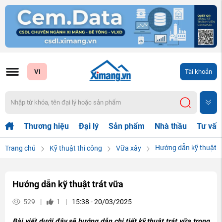
VI
Tài khoản
Thương hiệu
Đại lý
Sản phẩm
Nhà thầu
Tư vấn
Hướng dẫn kỹ thuật t
Trang chủ
Kỹ thuật thi công
Vữa xây
Hướng dẫn kỹ thuật trát vữa
529
|
1
|
15:38 - 20/03/2025
Bài viết dưới đây sẽ hướng dẫn chi tiết kỹ thuật trát vữa trong