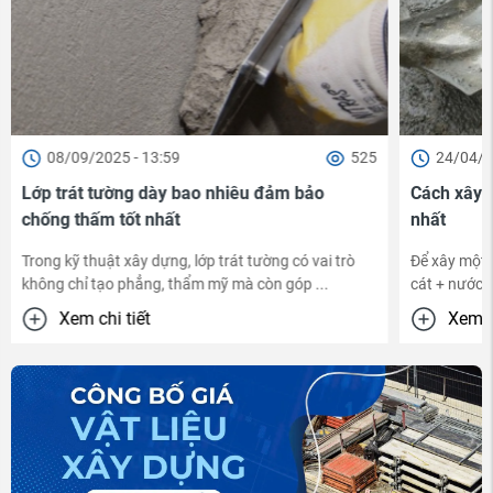
08/09/2025 - 13:59
525
24/04/2
Lớp trát tường dày bao nhiêu đảm bảo
Cách xây m
chống thấm tốt nhất
nhất
Trong kỹ thuật xây dựng, lớp trát tường có vai trò
Để xây một n
không chỉ tạo phẳng, thẩm mỹ mà còn góp ...
cát + nước) 
Xem chi tiết
Xem ch