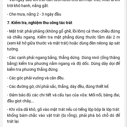
trời khô hanh, nắng gắt.
- Che mưa, nắng 2 - 3 ngày đầu
7. Kiểm tra, nghiệm thu công tác trát
- Mặt trát phải phảng (không gổ ghề, lồi lõm) cả theo chiều đứng
và chiều ngang. Kiểm tra mặt phẳng dùng thước tầm dài 2 m
(xem kẽ hở giữa thước và mặt trát) hoặc dùng đèn nêong áp sát
tường.
- Các cạnh phải ngang bằng, thẳng dứng. Dùng nivô (ống thăng
bằng) kiểm tra phương nằm ngang và độ dốc. Dùng dây dọi để
kiểm tra phương thẳng đứng.
- Các góc phải vuông và cân đều.
- Các đường gờ, chỉ phải sắc, thẳng, dày đều, đúng thiết kế.
- Đảm bảo đủ các chi tiết và cấu tạo của vữa: Mối nối, bâng đai,
đầu giọt chảy,…
- Khi vữa dã khô, gõ vào mặt trát nếu có tiếng lộp bộp là lớp trát:
khổng bám chắc vào vật trát (bị rỗng), phải phá bỏ chỗ dó để
trát lại.