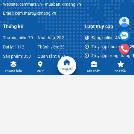
Website: cemmart.vn - muaban.ximang.vn
Email: cem.mart@ximang.vn
Thống kê
Lượt truy cập
Thương hiệu: 70
Nhà thầu: 202
Đang online:
45
Truy cập hôm nay:
1,2
Đại lý: 1112
Thành viên: 23
Truy cập trong tháng:
Sản phẩm: 353
Quan tâm: 862
Tổng lượt truy cập:
855
Bài viết: 1070
Bình luận: 52
Trang chủ
Thương hiệu
Đại lý
Sản phẩm
Nhà thầu
© CIDC: All Rights Reserved -
Gamma NT