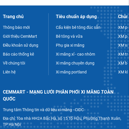
Trang chủ
Tiêu chuẩn áp dụng
Chủn
Thông báo mới
Cấu kiện bê tông đúc sẵn
XM po
Giới thiệu CemMart
Bê tông và vữa
XM po
Điều khoản sử dụng
Phụ gia xi măng
XM xâ
Báo cáo thống kê
Xi măng xỉ - cao nhôm
XM tr
Về chúng tôi
Xi măng chuyên dụng
XM bề
Liên hệ
Xi măng portland
XM k
CEMMART - MẠNG LƯỚI PHÂN PHỐI XI MĂNG TOÀN
QUỐC
Trung tâm Thông tin và dữ liệu xi măng - CIDC
Địa chỉ: Tòa nhà HH2A Bắc Hà, số 15 Tố Hữu, Phường Thanh Xuân,
TP Hà Nội