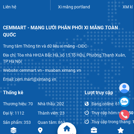
Liên hệ
Xi măng portland
XM k
CEMMART - MẠNG LƯỚI PHÂN PHỐI XI MĂNG TOÀN
QUỐC
Trung tâm Thông tin và dữ liệu xi măng - CIDC
Địa chỉ: Tòa nhà HH2A Bắc Hà, số 15 Tố Hữu, Phường Thanh Xuân,
TP Hà Nội
Website: cemmart.vn - muaban.ximang.vn
Email: cem.mart@ximang.vn
Thống kê
Lượt truy cập
Thương hiệu: 70
Nhà thầu: 202
Đang online:
61
Truy cập hôm nay:
550
Đại lý: 1112
Thành viên: 23
Truy cập trong tháng:
Sản phẩm: 353
Quan tâm: 862
Tổng lượt truy cập:
850
Bài viết: 1068
Bình luận: 52