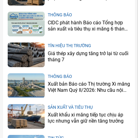
lực
THÔNG BÁO
CIDC phát hành Báo cáo Tổng hợp
sản xuất và tiêu thụ xi măng 6 tháng
đầu năm 2026
TÍN HIỆU THỊ TRƯỜNG
Giá thép xây dựng tăng trở lại từ cuối
tháng 7
THÔNG BÁO
Xuất bản Báo cáo Thị trường Xi măng
Việt Nam Quý II/2026: Nhu cầu nội
địa cải thiện, doanh nghiệp tiếp tục
đối mặt bài toán dư cung
SẢN XUẤT VÀ TIÊU THỤ
Xuất khẩu xi măng tiếp tục chịu áp
lực nhưng vẫn giữ nền tăng trưởng
TIN TỨC