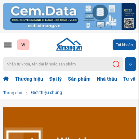
VI
Tài khoản
Thương hiệu
Đại lý
Sản phẩm
Nhà thầu
Tư vấn
Giới thiệu chung
Trang chủ