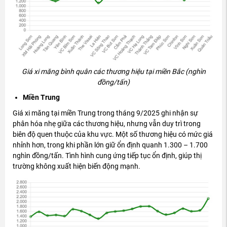
Gi
á xi m
ăng b
ình quân các th
ương hi
ệu tại miền Bắc (ngh
ìn
đ
ồng/tấn)
Miền Trung
Gi
á xi m
ăng t
ại miền Trung trong th
áng 9/2025 ghi nh
ận sự
ph
ân hóa nh
ẹ giữa c
ác th
ương hi
ệu, nh
ưng v
ẫn duy tr
ì trong
biên
đ
ộ quen thuộc của khu vực. Một số th
ương hi
ệu c
ó m
ức gi
á
nh
ỉnh h
ơn, trong khi ph
ần lớn giữ ổn
đ
ịnh quanh 1.300
– 1.700
ngh
ìn
đ
ồng/tấn. T
ình hình cung
ứng tiếp tục ổn
đ
ịnh, gi
úp th
ị
tr
ư
ờng kh
ông xu
ất hiện biến
đ
ộng mạnh.