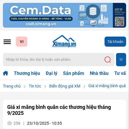
VI
Tài khoản
Thương hiệu
Đại lý
Sản phẩm
Nhà thầu
Tư vấn
Giá xi măng bình quân
Trang chủ
Tin tức
Biến động giá XM
Giá xi măng bình quân các thương hiệu tháng
9/2025
256
|
23/10/2025 - 10:35