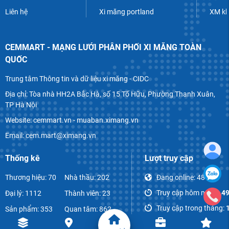
Liên hệ
Xi măng portland
XM k
CEMMART - MẠNG LƯỚI PHÂN PHỐI XI MĂNG TOÀN
QUỐC
Trung tâm Thông tin và dữ liệu xi măng - CIDC
Địa chỉ: Tòa nhà HH2A Bắc Hà, số 15 Tố Hữu, Phường Thanh Xuân,
TP Hà Nội
Website: cemmart.vn - muaban.ximang.vn
Email: cem.mart@ximang.vn
Thống kê
Lượt truy cập
Thương hiệu: 70
Nhà thầu: 202
Đang online:
48
Truy cập hôm nay:
1,4
Đại lý: 1112
Thành viên: 23
Truy cập trong tháng:
Sản phẩm: 353
Quan tâm: 862
Tổng lượt truy cập:
855
Bài viết: 1070
Bình luận: 52