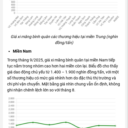
Gi
á xi m
ăng b
ình quân các th
ương hi
ệu tại miền Trung (ngh
ìn
đ
ồng/tấn)
Miền Nam
Trong th
áng 9/2025, giá xi m
ăng b
ình quân t
ại miền Nam tiếp
tục nằm trong nh
óm cao h
ơn hai mi
ền c
òn l
ại. Biểu
đ
ồ cho thấy
gi
á dao
đ
ộng chủ yếu từ 1.400
– 1.900 ngh
ìn
đ
ồng/tấn, với một
số th
ương hi
ệu c
ó m
ức gi
á nh
ỉnh h
ơn do đ
ặc th
ù th
ị tr
ư
ờng v
à
chi phí v
ận chuyển. Mặt bằng gi
á nhìn chung v
ẫn ổn
đ
ịnh, kh
ông
ghi nh
ận ch
ênh l
ệch lớn so với th
áng 8.