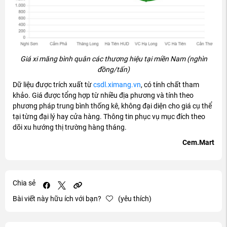
Giá xi m
ăng b
ình quân các th
ương hi
ệu tại miền Nam (ngh
ìn
đ
ồng/tấn)
Dữ liệu
đư
ợc tr
ích xu
ất từ
csdl.ximang.vn
, c
ó tính ch
ất tham
khảo. Gi
á
đư
ợc tổng hợp từ nhiều
đ
ịa ph
ương v
à tính theo
ph
ương ph
áp trung bình th
ống k
ê, không
đ
ại diện cho gi
á c
ụ thể
tại từng
đ
ại l
ý hay c
ửa h
àng. Thông tin ph
ục vụ mục
đ
ích theo
dõi xu h
ư
ớng thị tr
ư
ờng h
àng tháng.
Cem.Mart
Chia sẻ
Bài viết này hữu ích với bạn?
(yêu thích)