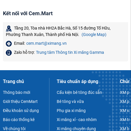
Kết nối với Cem.Mart
Tầng 20, Tòa nhà HH2A Bắc Hà, Số 15 đường Tố Hữu,
Phường Thanh Xuân, Thành phố Hà Nội.
(Google Map)
Email:
cem.mart@ximang.vn
Zalo hỗ trợ:
Trung tâm Thông tin Xi măng Gamma
Trang chủ
Tiêu chuẩn áp dụng
Chủn
Thông báo mới
Cấu kiện bê tông đúc sẵn
XM po
Giới thiệu CemMart
Bê tông và vữa
XM po
Điều khoản sử dụng
Phụ gia xi măng
XM xâ
Báo cáo thống kê
Xi măng xỉ - cao nhôm
XM tr
Về chúng tôi
Xi măng chuyên dụng
XM bề