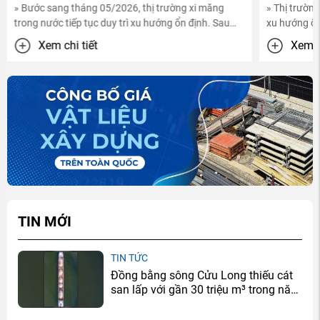
g xi măng
» Thị trường xi măng tháng 04/2026 tiếp tục duy trì
 định. Sau
xu hướng ổn định sau giai đoạn phục hồi trong
tháng 03. Mặt bằng ...
Xem chi tiết
TIN MỚI
TIN TỨC
Đồng bằng sông Cửu Long thiếu cát
san lấp với gần 30 triệu m³ trong năm
2026