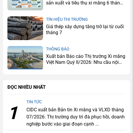
sản xuất và tiêu thụ xi măng 6 tháng
đầu năm 2026
TÍN HIỆU THỊ TRƯỜNG
Giá thép xây dựng tăng trở lại từ cuối
tháng 7
THÔNG BÁO
Xuất bản Báo cáo Thị trường Xi măng
Việt Nam Quý II/2026: Nhu cầu nội
địa cải thiện, doanh nghiệp tiếp tục
đối mặt bài toán dư cung
ĐỌC NHIỀU NHẤT
TIN TỨC
1
CIDC xuất bản Bản tin Xi măng và VLXD tháng
07/2026: Thị trường duy trì đà phục hồi, doanh
nghiệp bước vào giai đoạn cạnh ...