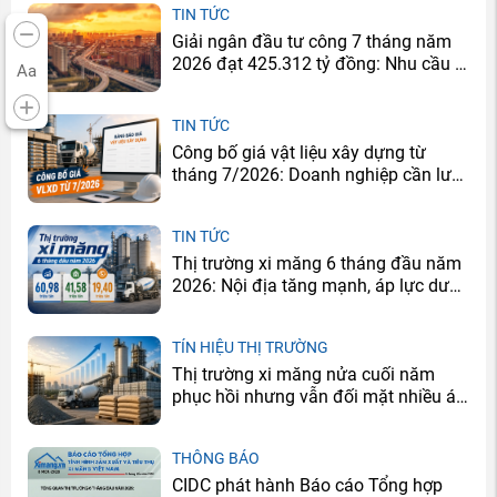
TIN TỨC
Giải ngân đầu tư công 7 tháng năm
2026 đạt 425.312 tỷ đồng: Nhu cầu xi
Aa
măng sẽ tăng ở đâu?
TIN TỨC
Công bố giá vật liệu xây dựng từ
tháng 7/2026: Doanh nghiệp cần lưu
ý gì?
TIN TỨC
Thị trường xi măng 6 tháng đầu năm
2026: Nội địa tăng mạnh, áp lực dư
cung vẫn còn
TÍN HIỆU THỊ TRƯỜNG
Thị trường xi măng nửa cuối năm
phục hồi nhưng vẫn đối mặt nhiều áp
lực
THÔNG BÁO
CIDC phát hành Báo cáo Tổng hợp