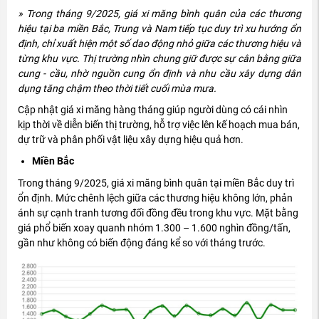
» Trong tháng 9/2025, giá xi m
ăng b
ình quân c
ủa c
ác th
ương
hi
ệu tại ba miền Bắc, Trung v
à Nam ti
ếp tục duy tr
ì xu h
ư
ớng ổn
đ
ịnh, chỉ xuất hiện một số dao
đ
ộng nhỏ giữa c
ác th
ương hi
ệu v
à
t
ừng khu vực. Thị tr
ư
ờng nh
ìn chung gi
ữ
đư
ợc sự c
ân b
ằng giữa
cung -
c
ầu, nhờ nguồn cung ổn
đ
ịnh v
à nhu c
ầu x
ây d
ựng d
ân
d
ụng t
ăng ch
ậm theo thời tiết cuối m
ùa m
ưa.
C
ập nhật gi
á xi m
ăng h
àng tháng giúp ng
ư
ời d
ùng có cái nhìn
k
ịp thời về diễn biến thị tr
ư
ờng, hỗ trợ việc l
ên k
ế hoạch mua b
án,
d
ự trữ v
à phân ph
ối vật liệu x
ây d
ựng hiệu quả h
ơn.
Mi
ền Bắc
Trong th
áng 9/2025, giá xi m
ăng b
ình quân t
ại miền Bắc duy tr
ì
ổn
đ
ịnh. Mức ch
ênh l
ệch giữa c
ác th
ương hi
ệu kh
ông l
ớn, phản
ánh s
ự cạnh tranh t
ương đ
ối
đ
ồng
đ
ều trong khu vực. Mặt bằng
gi
á ph
ổ biến xoay quanh nh
óm 1.300
– 1.600 ngh
ìn
đ
ồng/tấn,
gần nh
ư kh
ông có bi
ến
đ
ộng
đ
áng k
ể so với th
áng tr
ư
ớc.