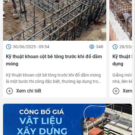
30/06/2025 - 09:54
348
28/03/2
Kỹ thuật khoan cột bê tông trước khi đổ dầm
Kỹ thuật 
móng
dụng
Kỹ thuật khoan cột bê tông trước khi đổ dầm móng
Giằng móng 
là một bước thi công đặc biệt, thường áp dụng trong
nhà, liên kế
...
Xem chi tiết
Xem ch