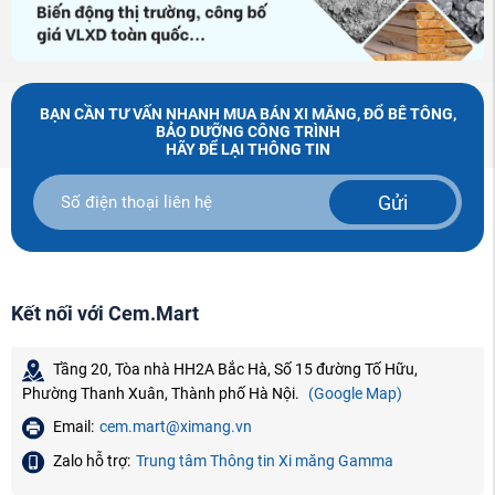
BẠN CẦN TƯ VẤN NHANH MUA BÁN XI MĂNG, ĐỔ BÊ TÔNG,
BẢO DƯỠNG CÔNG TRÌNH
HÃY ĐỂ LẠI THÔNG TIN
Gửi
Kết nối với Cem.Mart
Tầng 20, Tòa nhà HH2A Bắc Hà, Số 15 đường Tố Hữu,
Phường Thanh Xuân, Thành phố Hà Nội.
(Google Map)
Email:
cem.mart@ximang.vn
Zalo hỗ trợ:
Trung tâm Thông tin Xi măng Gamma