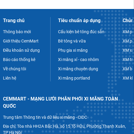
Trang chủ
Tiêu chuẩn áp dụng
Chủn
Thông báo mới
Cấu kiện bê tông đúc sẵn
XM po
Giới thiệu CemMart
Bê tông và vữa
XM po
Điều khoản sử dụng
Phụ gia xi măng
XM xâ
Báo cáo thống kê
Xi măng xỉ - cao nhôm
XM tr
Về chúng tôi
Xi măng chuyên dụng
XM bề
Liên hệ
Xi măng portland
XM k
CEMMART - MẠNG LƯỚI PHÂN PHỐI XI MĂNG TOÀN
QUỐC
Trung tâm Thông tin và dữ liệu xi măng - CIDC
Địa chỉ: Tòa nhà HH2A Bắc Hà, số 15 Tố Hữu, Phường Thanh Xuân,
TP Hà Nội