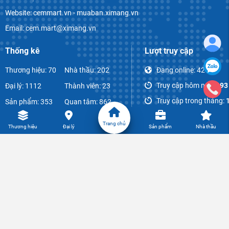
Website: cemmart.vn - muaban.ximang.vn
Email: cem.mart@ximang.vn
Thống kê
Lượt truy cập
Thương hiệu: 70
Nhà thầu: 202
Đang online:
42
Truy cập hôm nay:
893
Đại lý: 1112
Thành viên: 23
Truy cập trong tháng:
Sản phẩm: 353
Quan tâm: 862
Tổng lượt truy cập:
854
Bài viết: 1070
Bình luận: 52
Trang chủ
Thương hiệu
Đại lý
Sản phẩm
Nhà thầu
© CIDC: All Rights Reserved -
Gamma NT