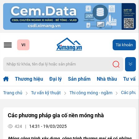
VI
Tài khoản
Thương hiệu
Đại lý
Sản phẩm
Nhà thầu
Tư vấn
Các phươ
Trang chủ
Tư vấn kỹ thuật
Thi công móng - ngầm
Các phương pháp gia cố nền móng nhà
424
|
14:31 - 19/03/2025
Móng công trình xây dựng, công trình thương mại sẽ có những