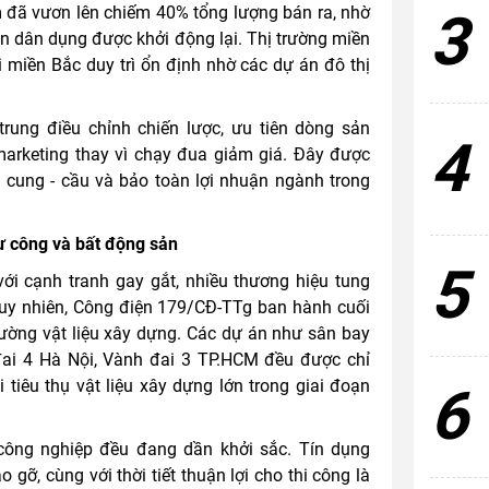
m đã vươn lên chiếm 40% tổng lượng bán ra, nhờ
3
n dân dụng được khởi động lại. Thị trường miền
i miền Bắc duy trì ổn định nhờ các dự án đô thị
rung điều chỉnh chiến lược, ưu tiên dòng sản
4
marketing thay vì chạy đua giảm giá. Đây được
g cung - cầu và bảo toàn lợi nhuận ngành trong
tư công và bất động sản
5
ới cạnh tranh gay gắt, nhiều thương hiệu tung
Tuy nhiên, Công điện 179/CĐ-TTg ban hành cuối
rường vật liệu xây dựng. Các dự án như sân bay
đai 4 Hà Nội, Vành đai 3 TP.HCM đều được chỉ
tiêu thụ vật liệu xây dựng lớn trong giai đoạn
6
công nghiệp đều đang dần khởi sắc. Tín dụng
 gỡ, cùng với thời tiết thuận lợi cho thi công là