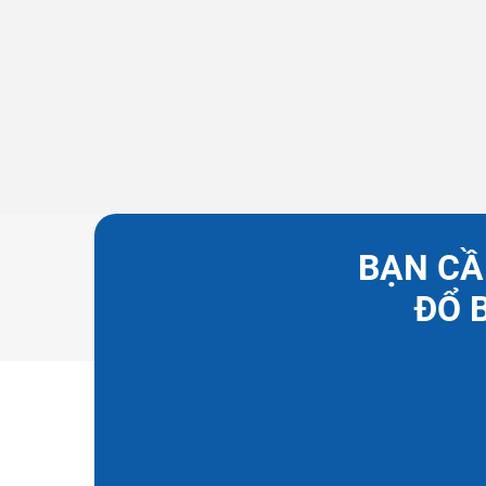
BẠN CẦ
ĐỔ 