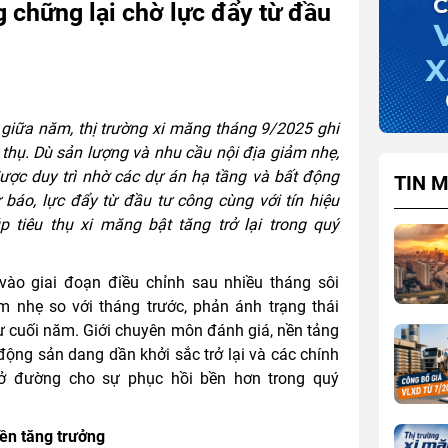
g chững lại chờ lực đẩy từ đầu
giữa năm, thị trường xi măng tháng 9/2025 ghi
u thụ. Dù sản lượng và nhu cầu nội địa giảm nhẹ,
ược duy trì nhờ các dự án hạ tầng và bất động
TIN M
báo, lực đẩy từ đầu tư công cùng với tín hiệu
p tiêu thụ xi măng bật tăng trở lại trong quý
vào giai đoạn điều chỉnh sau nhiều tháng sôi
m nhẹ so với tháng trước, phản ánh trạng thái
 tư cuối năm. Giới chuyên môn đánh giá, nền tảng
 động sản dang dần khởi sắc trở lại và các chính
ở đường cho sự phục hồi bền hơn trong quý
nền tăng trưởng