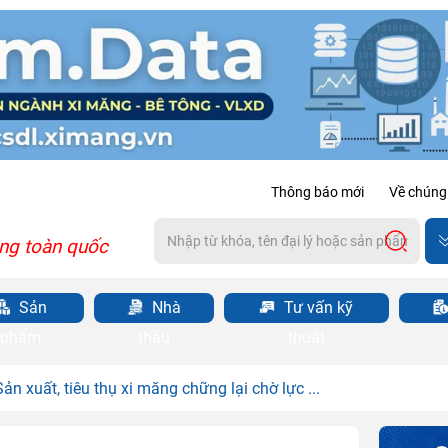
Thông báo mới
Về chúng 
ng toàn quốc
Sản
Nhà
Tư vấn kỹ
phẩm
thầu
thuật
Sản xuất, tiêu thụ xi măng chững lại chờ lực ...