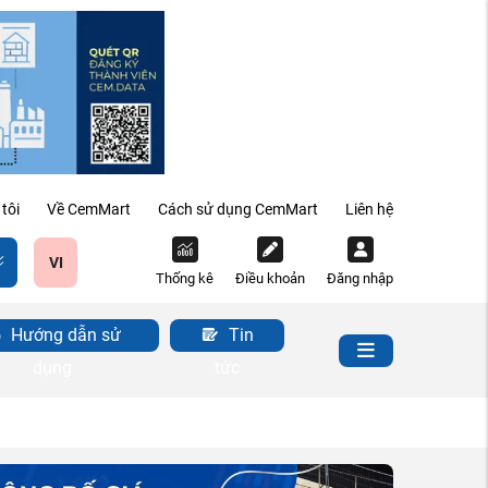
tôi
Về CemMart
Cách sử dụng CemMart
Liên hệ
VI
Thống kê
Điều khoản
Đăng nhập
Hướng dẫn sử
Tin
dụng
tức