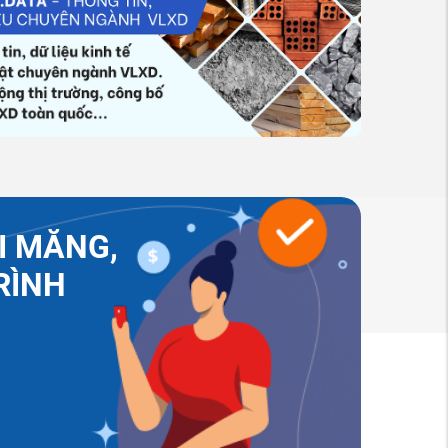
I MĂNG,
RÌNH