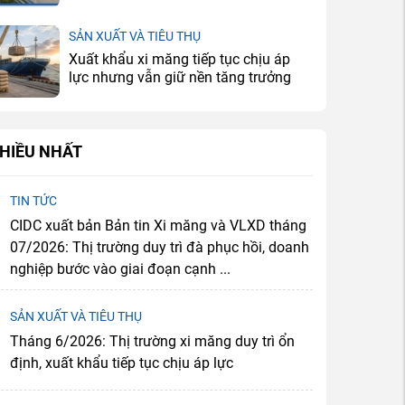
địa cải thiện, doanh nghiệp tiếp tục
đối mặt bài toán dư cung
SẢN XUẤT VÀ TIÊU THỤ
Xuất khẩu xi măng tiếp tục chịu áp
lực nhưng vẫn giữ nền tăng trưởng
HIỀU NHẤT
TIN TỨC
CIDC xuất bản Bản tin Xi măng và VLXD tháng
07/2026: Thị trường duy trì đà phục hồi, doanh
nghiệp bước vào giai đoạn cạnh ...
SẢN XUẤT VÀ TIÊU THỤ
Tháng 6/2026: Thị trường xi măng duy trì ổn
định, xuất khẩu tiếp tục chịu áp lực