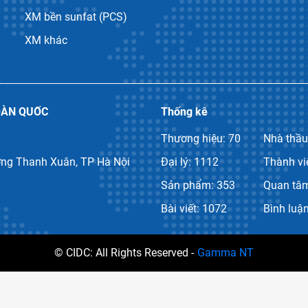
XM bền sunfat (PCS)
XM khác
OÀN QUỐC
Thống kê
Thương hiệu: 70
Nhà thầu
ờng Thanh Xuân, TP Hà Nội
Đại lý: 1112
Thành vi
Sản phẩm: 353
Quan tâm
Bài viết: 1072
Bình luận
© CIDC: All Rights Reserved -
Gamma NT