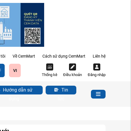
tôi
Về CemMart
Cách sử dụng CemMart
Liên hệ
VI
Thống kê
Điều khoản
Đăng nhập
Hướng dẫn sử
Tin
dụng
tức