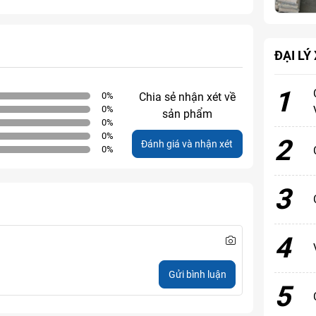
ĐẠI LÝ
1
0
%
Chia sẻ nhận xét về
0
%
sản phẩm
0
%
0
%
2
Đánh giá và nhận xét
0
%
3
4
Gửi bình luận
5