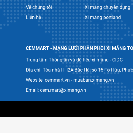
Về chúng tôi
Xi măng chuyên dụng
Liên hệ
Xi măng portland
CEMMART - MẠNG LƯỚI PHÂN PHỐI XI MĂNG T
Trung tâm Thông tin và dữ liệu xi măng - CIDC
Địa chỉ: Tòa nhà HH2A Bắc Hà, số 15 Tố Hữu, Phư
Website: cemmart.vn - muaban.ximang.vn
Email: cem.mart@ximang.vn