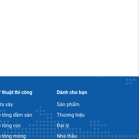
 thuật thi công
Dành cho bạn
ữa xây
Sản phẩm
ê tông dầm sàn
Thương hiệu
 tông cọc
Đại lý
ê tông móng
Nhà thầu