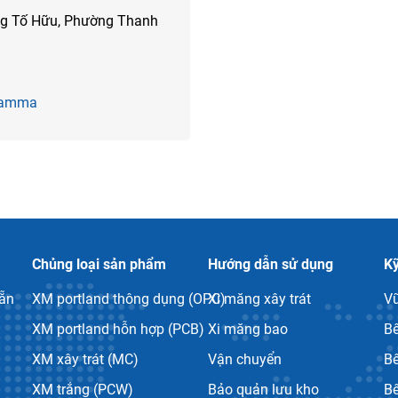
ng Tố Hữu, Phường Thanh
 Gamma
Chủng loại sản phẩm
Hướng dẫn sử dụng
Kỹ
sẵn
XM portland thông dụng (OPC)
Xi măng xây trát
V
XM portland hỗn hợp (PCB)
Xi măng bao
B
XM xây trát (MC)
Vận chuyển
Bê
XM trắng (PCW)
Bảo quản lưu kho
B