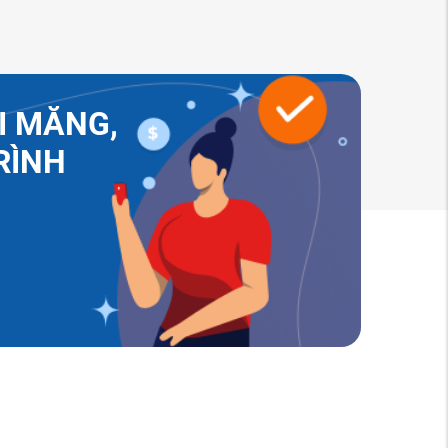
I MĂNG,
RÌNH