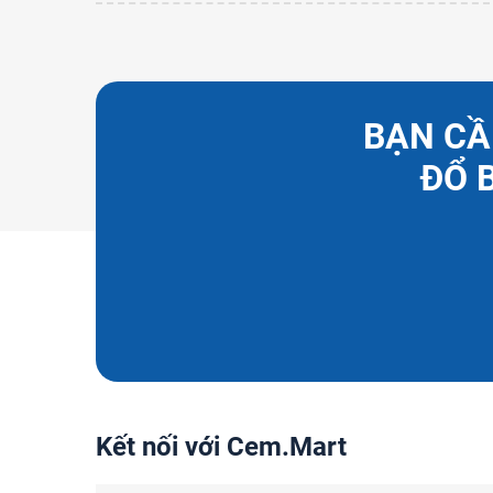
BẠN CẦ
ĐỔ 
Kết nối với Cem.Mart