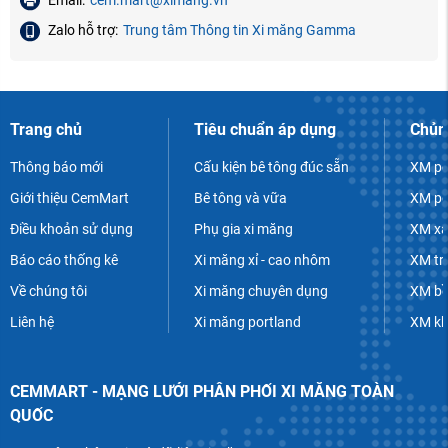
Zalo hỗ trợ:
Trung tâm Thông tin Xi măng Gamma
Trang chủ
Tiêu chuẩn áp dụng
Chủn
Thông báo mới
Cấu kiện bê tông đúc sẵn
XM po
Giới thiệu CemMart
Bê tông và vữa
XM po
Điều khoản sử dụng
Phụ gia xi măng
XM xâ
Báo cáo thống kê
Xi măng xỉ - cao nhôm
XM tr
Về chúng tôi
Xi măng chuyên dụng
XM bề
Liên hệ
Xi măng portland
XM k
CEMMART - MẠNG LƯỚI PHÂN PHỐI XI MĂNG TOÀN
QUỐC