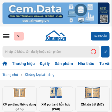
VI
Tài khoản
Thương hiệu
Đại lý
Sản phẩm
Nhà thầu
Tư vấn
Chủng loại xi măng
Trang chủ
XM portland thông dụng
XM portland hỗn hợp
XM xây trát (MC)
(OPC)
(PCB)