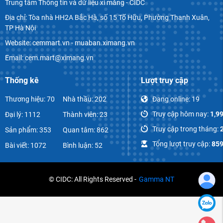
Trung tâm Thông tin và dữ liệu xi măng - CIDC
Địa chỉ: Tòa nhà HH2A Bắc Hà, số 15 Tố Hữu, Phường Thanh Xuân,
TP Hà Nội
Website: cemmart.vn - muaban.ximang.vn
Email: cem.mart@ximang.vn
Thống kê
Lượt truy cập
Thương hiệu: 70
Nhà thầu: 202
Đang online:
19
Truy cập hôm nay:
1,9
Đại lý: 1112
Thành viên: 23
Truy cập trong tháng:
Sản phẩm: 353
Quan tâm: 862
Tổng lượt truy cập:
859
Bài viết: 1072
Bình luận: 52
© CIDC: All Rights Reserved -
Gamma NT