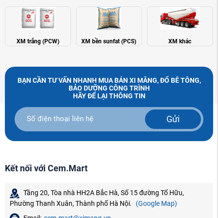
XM trắng (PCW)
XM bền sunfat (PCS)
XM khác
BẠN CẦN TƯ VẤN NHANH MUA BÁN XI MĂNG, ĐỔ BÊ TÔNG,
BẢO DƯỠNG CÔNG TRÌNH
HÃY ĐỂ LẠI THÔNG TIN
Gửi
Kết nối với Cem.Mart
Tầng 20, Tòa nhà HH2A Bắc Hà, Số 15 đường Tố Hữu,
Phường Thanh Xuân, Thành phố Hà Nội.
(Google Map)
Email:
cem.mart@ximang.vn