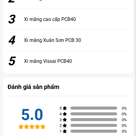
3
Xi măng cao cấp PCB40
4
Xi măng Xuân Sơn PCB 30
5
Xi măng Vissai PCB40
Đánh giá sản phẩm
5.0
5
0
%
4
0
%
3
0
%
2
0
%
1
0
%