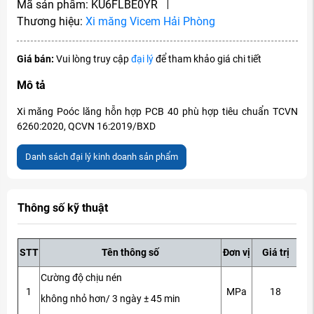
Mã sản phẩm:
KU6FLBE0YR
Thương hiệu:
Xi măng Vicem Hải Phòng
Giá bán:
Vui lòng truy cập
đại lý
để tham khảo giá chi tiết
Mô tả
Xi măng Poóc lăng hỗn hợp PCB 40 phù hợp tiêu chuẩn TCVN
6260:2020, QCVN 16:2019/BXD
Danh sách đại lý kinh doanh sản phẩm
Thông số kỹ thuật
STT
Tên thông số
Đơn vị
Giá trị
Cường độ chịu nén
1
MPa
18
không nhỏ hơn/ 3 ngày ± 45 min