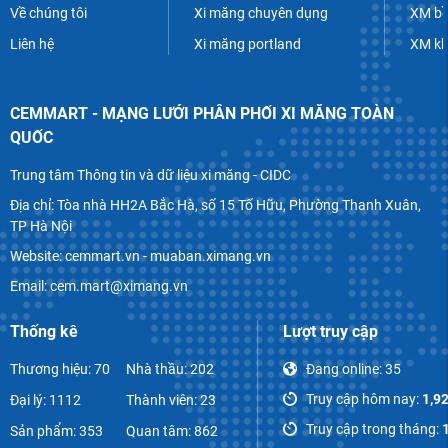
Về chúng tôi
Xi măng chuyên dụng
XM bề
Liên hệ
Xi măng portland
XM k
CEMMART - MẠNG LƯỚI PHÂN PHỐI XI MĂNG TOÀN
QUỐC
Trung tâm Thông tin và dữ liệu xi măng - CIDC
Địa chỉ: Tòa nhà HH2A Bắc Hà, số 15 Tố Hữu, Phường Thanh Xuân,
TP Hà Nội
Website: cemmart.vn - muaban.ximang.vn
Email: cem.mart@ximang.vn
Thống kê
Lượt truy cập
Thương hiệu: 70
Nhà thầu: 202
Đang online:
35
Truy cập hôm nay:
1,9
Đại lý: 1112
Thành viên: 23
Truy cập trong tháng:
Sản phẩm: 353
Quan tâm: 862