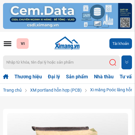
VI
Tài khoản
Thương hiệu
Đại lý
Sản phẩm
Nhà thầu
Tư vấn
Xi măng Poóc lăng hỗn
Trang chủ
XM portland hỗn hợp (PCB)