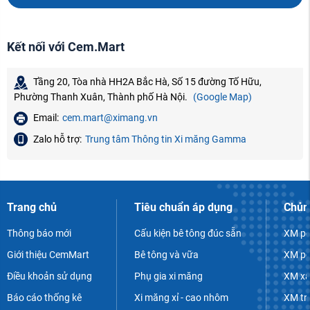
Kết nối với Cem.Mart
Tầng 20, Tòa nhà HH2A Bắc Hà, Số 15 đường Tố Hữu,
Phường Thanh Xuân, Thành phố Hà Nội.
(Google Map)
Email:
cem.mart@ximang.vn
Zalo hỗ trợ:
Trung tâm Thông tin Xi măng Gamma
Trang chủ
Tiêu chuẩn áp dụng
Chủn
Thông báo mới
Cấu kiện bê tông đúc sẵn
XM po
Giới thiệu CemMart
Bê tông và vữa
XM po
Điều khoản sử dụng
Phụ gia xi măng
XM xâ
Báo cáo thống kê
Xi măng xỉ - cao nhôm
XM tr