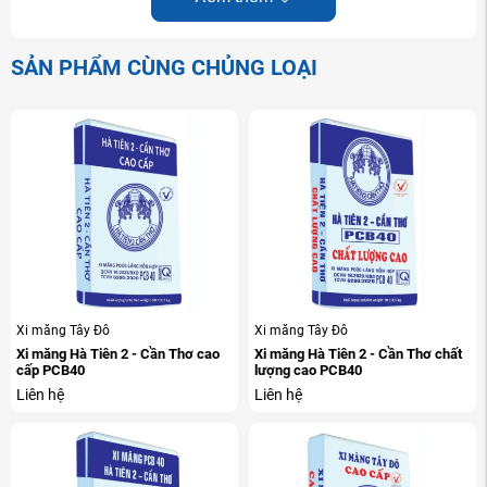
không lớn hơn
SẢN PHẨM CÙNG CHỦNG LOẠI
Hàm lượng anhydric sunphuric (SO3)
8
%
3,5
không lớn hơn
Hàm lượng mất khi nung (MKN)
9
không lớn hơn/ Khi sử dụng phụ gia đá
%
10
vôi
Hàm lượng mất khi nung (MKN)
10
không lớn hơn/ Khi sử dụng phụ gia
%
4
pozzolan
Độ nở autoclave1)
Xi măng Tây Đô
Xi măng Tây Đô
11
%
0,8
Xi măng Hà Tiên 2 - Cần Thơ cao
Xi măng Hà Tiên 2 - Cần Thơ chất
không lớn hơn
cấp PCB40
lượng cao PCB40
Liên hệ
Liên hệ