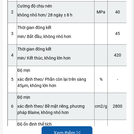
Cường độ chịu nén
2
MPa
40
không nhỏ hơn/ 28 ngày ± 8 h
Thời gian đông kết
3
45
min/ Bắt đầu, không nhỏ hơn
Thời gian đông kết
4
420
min/ Kết thúc, không lớn hơn
Độ mịn
5
xác định theo/ Phần còn lại trên sàng
%
-
45μm, không lớn hơn
Độ mịn
6
xác định theo/ Bề mặt riêng, phương
cm2/g
2800
pháp Blaine, không nhỏ hơn
Độ ổn định thể tích
Xem thêm
7
xác định theo phương pháp Le Chatelier,
mm
10